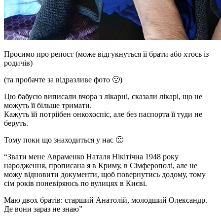
Просимо про репост (може відгукнуться її брати або хтось із
родичів)
(та пробачте за відразливе фото
🙁
)
Цю бабусю виписали вчора з лікарні, сказали лікарі, що не
можуть її більше тримати.
Кажуть їй потріібен онкохоспіс, але без паспорта її туди не
беруть.
Тому поки що знаходиться у нас
🙁
“Звати мене Авраменко Наталя Нікітічна 1948 року
народження, прописана я в Криму, в Сімферополі, але не
можу відновити документи, щоб повернутись додому, тому
сім років поневіряюсь по вулицях в Києві.
Маю двох братів: старший Анатолій, молодший Олександр.
Де вони зараз не знаю”