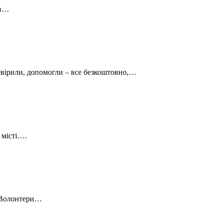
 в…
ревірили, допомогли – все безкоштовно,…
 місті….
. Волонтери…