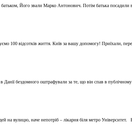
 з батьком, Його звали Марко Антонович. Потім батька посадили
куємо 100 відсотків життя. Київ за вашу допомогу! Приїхали, пе
 в Данії бездомного оштрафували за те, що він спав в публічному
юдей на вулицю, наче непотріб – лікарня біля метро Університет