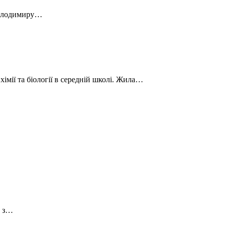
 Володимиру…
імії та біології в середній школі. Жила…
м з…