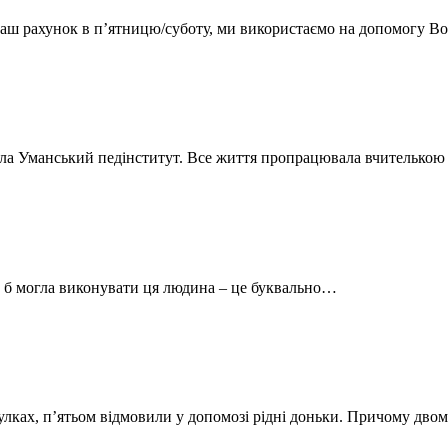
на наш рахунок в п’ятницю/суботу, ми використаємо на допомогу
ила Уманський педінститут. Все життя пропрацювала вчителькою х
у б могла виконувати ця людина – це буквально…
тулках, п’ятьом відмовили у допомозі рідні доньки. Причому дво