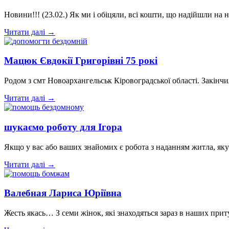
Новини!!! (23.02.) Як ми і обіцяли, всі кошти, що надійшли 
Читати далі →
Мацюк Євдокії Григорівні 75 рокі
Родом з смт Новоархангельськ Кіровоградської області. Закінч
Читати далі →
шукаємо роботу для Ігора
Якщо у вас або ваших знайомих є робота з наданням житла, як
Читати далі →
Валебная Лариса Юріївна
Жесть якась… З семи жінок, які знаходяться зараз в наших при