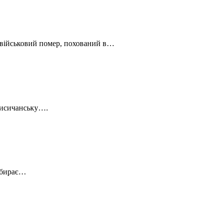
ік військовий помер, похований в…
 Лисичанську….
забирає…