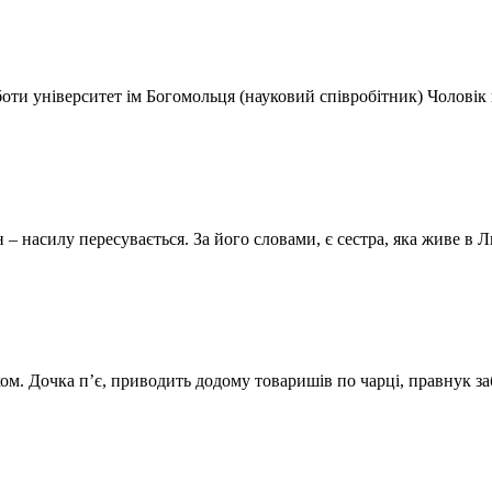
 роботи університет ім Богомольця (науковий співробітник) Чолов
н – насилу пересувається. За його словами, є сестра, яка живе в
уком. Дочка п’є, приводить додому товаришів по чарці, правнук 