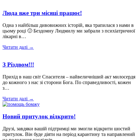
Люда вже три місяці працює!
Одна з найбільш дивовижних історій, яка трапилася з нами в
цьому році 🙂 Бездомну Людмилу ми забрали з психіатричної
лікарні в…
Читати далі →
З Різдвом!!!
Прихід в наш світ Спасителя – найвеличніший акт милосердя
до кожного з нас зі сторони Бога. По справедливості, кожен
з…
Читати далі →
Новий притулок відкрито!
Друзі, завдяки вашій підтримці ми змогли відкрити шостий
притулок. Він буде діяти на період карантину та направлений
на подолання наслідків…