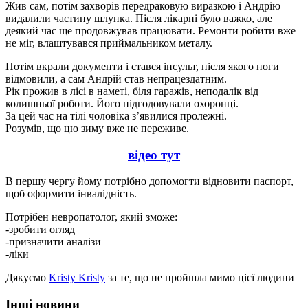
Жив сам, потім захворів передраковую виразкою і Андрію
видалили частину шлунка. Після лікарні було важко, але
деякий час ще продовжував працювати. Ремонти робити вже
не міг, влаштувався приймальником металу.
Потім вкрали документи і стався інсульт, після якого ноги
відмовили, а сам Андрій став непрацездатним.
Рік прожив в лісі в наметі, біля гаражів, неподалік від
колишньої роботи. Його підгодовували охоронці.
За цей час на тілі чоловіка з’явилися пролежні.
Розумів, що цю зиму вже не переживе.
відео тут
В першу чергу йому потрібно допомогти відновити паспорт,
щоб оформити інвалідність.
Потрібен невропатолог, який зможе:
-зробити огляд
-призначити аналізи
-ліки
Дякуємо
Kristy Kristy
за те, що не пройшла мимо цієї людини
Інші новини