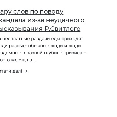
ару слов по поводу
кандала из-за неудачного
ысказывания Р.Свитлого
а бесплатные раздачи еды приходят
юди разные: обычные люди и люди
ездомные в разной глубине кризиса –
то-то месяц на…
итати далі →