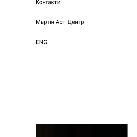
Контакти
Mартін Арт-Центр
ENG
7305359