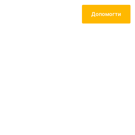
Допомогти
Контакти
Mартін Арт-
ENG
Центр