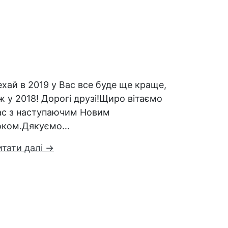
хай в 2019 у Вас все буде ще краще,
ж у 2018! Дорогі друзі!Щиро вітаємо
ас з наступаючим Новим
оком.Дякуємо…
итати далі →