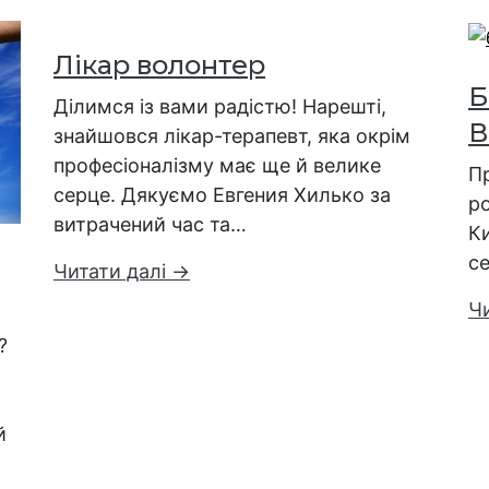
Лікар волонтер
Б
Ділимся із вами радістю! Нарешті,
В
знайшовся лікар-терапевт, яка окрім
професіоналізму має ще й велике
П
серце. Дякуємо Евгения Хилько за
ро
витрачений час та…
К
с
Читати далі →
Ч
?
й