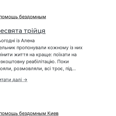
есвята трійця
огодні із Алена
ельник пропонували кожному із них
інити життя на краще: поїхати на
зкоштовну реабілітацію. Поки
ояли, розмовляли, всі троє, під…
итати далі →