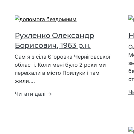
Рухленко Олександр
Н
Борисович, 1963 р.н.
Сь
М
Сам я з сіла Єгоровка Черніговської
зм
області. Коли мені було 2 роки ми
бе
переїхали в місто Прилуки і там
ст
жили….
Ч
Читати далі →