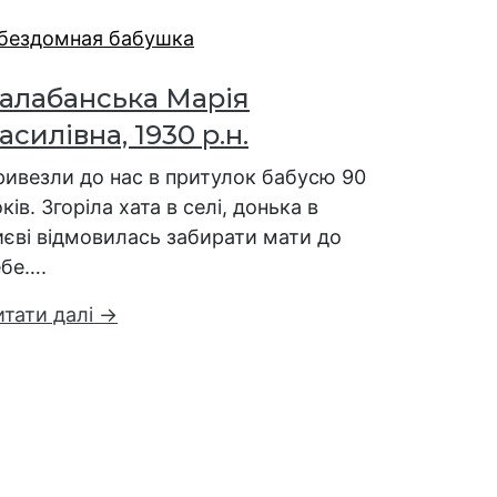
алабанська Марія
асилівна, 1930 р.н.
ривезли до нас в притулок бабусю 90
ків. Згоріла хата в селі, донька в
иєві відмовилась забирати мати до
ебе….
итати далі →