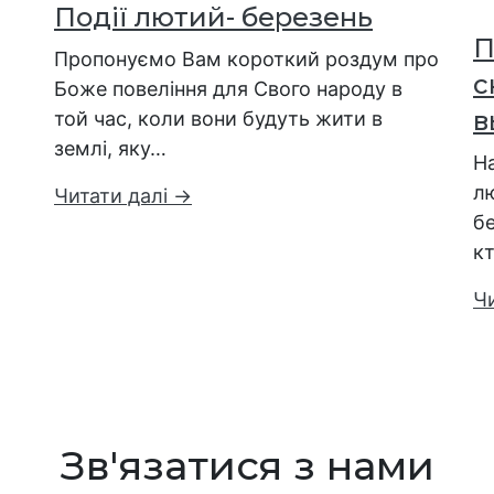
Події лютий- березень
П
Пропонуємо Вам короткий роздум про
с
Боже повеління для Свого народу в
в
той час, коли вони будуть жити в
землі, яку…
Н
л
Читати далі →
б
к
Ч
Зв'язатися з нами