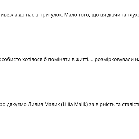
ивезла до нас в притулок. Мало того, що ця дівчина глух
бисто хотілося б поміняти в житті…. розмірковували над
дякуємо Лилия Малик (Liliia Malik) за вірність та сталість