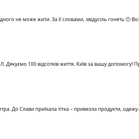
дного не може жити. За її словами, звідусіль гонять 🙁 Ві
ІЛ. Дякуємо 100 відсотків життя. Київ за вашу допомогу!
а. До Слави приїхала тітка – привезла продукти, одежу.