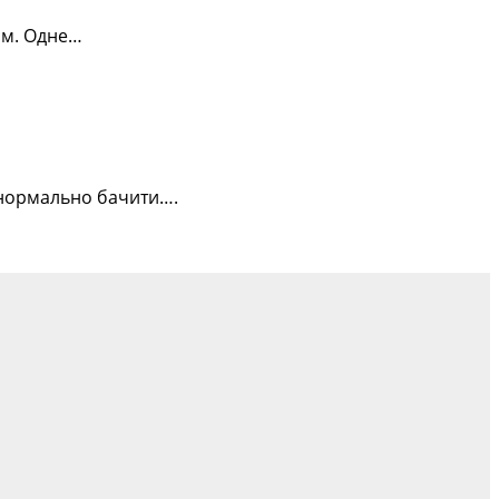
ом. Одне…
ь нормально бачити….