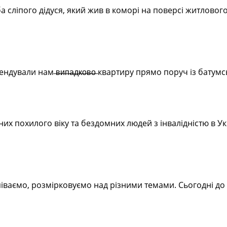
а сліпого дідуся, який жив в коморі на поверсі житловог
ендували нам ̶в̶и̶п̶а̶д̶к̶о̶в̶о̶ квартиру прямо поруч із 
их похилого віку та бездомних людей з інвалідністю в Ук
піваємо, розмірковуємо над різними темами. Сьогодні до