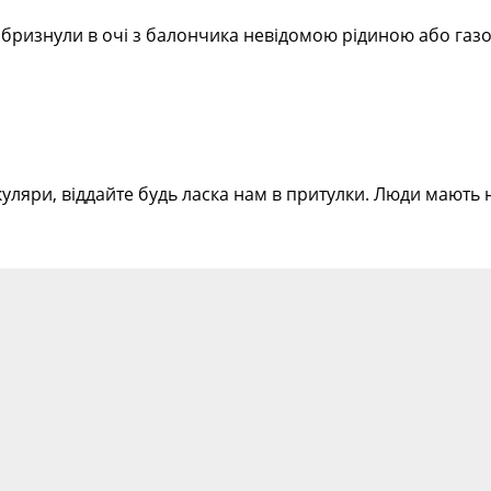
у бризнули в очі з балончика невідомою рідиною або газ
 окуляри, віддайте будь ласка нам в притулки. Люди мают