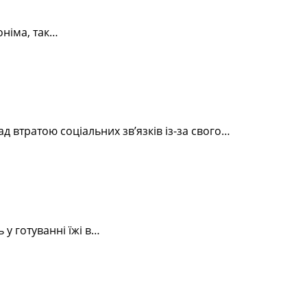
оніма, так…
 втратою соціальних зв’язків із-за свого…
 у готуванні їжі в…