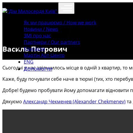
Як ми працюємо / How we work
Новини / News
ЗМІ про нас
Партнери / Our partners
Василь Петрович
Контакти
Mартін Арт-Центр
ENG
Сьогодні у нас звільнилось місце в одній з квартир, то
Допомогти
Каже, буду почувати себе наче в тюрмі (тих, хто перебу
Добре! будемо пробувати йому допомагати відновити па
Дякуємо
Александр Чекменев (Alexander Chekmenev)
та