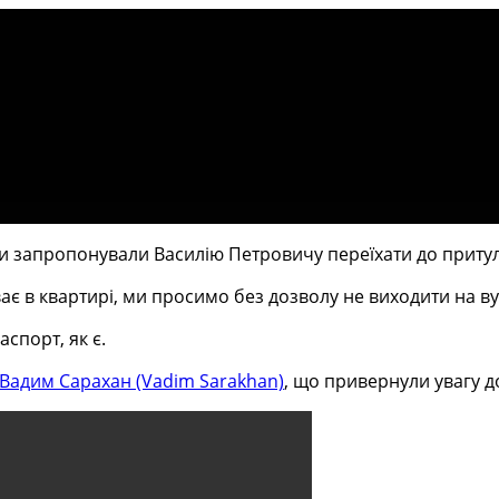
 ми запропонували Василію Петровичу переїхати до притулк
ває в квартирі, ми просимо без дозволу не виходити на в
спорт, як є.
Вадим Сарахан (Vadim Sarakhan)
, що привернули увагу д