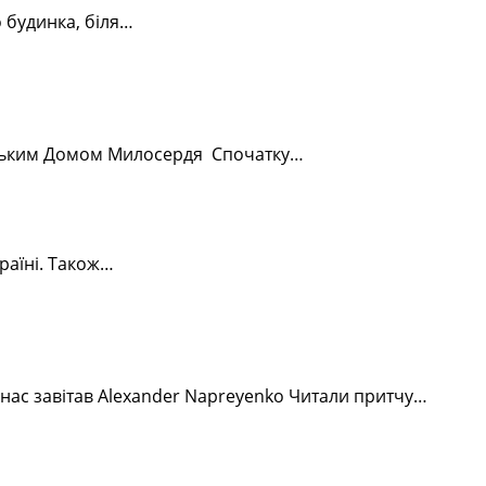
о будинка, біля…
батумським Домом Милосердя Спочатку…
раїні. Також…
 нас завітав Alexander Napreyenko Читали притчу…