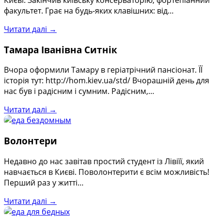
Києві. Закінчив київську консерваторію, фортепіанний
факультет. Грає на будь-яких клавішних: від…
Читати далі →
Тамара Іванівна Ситнік
Вчора оформили Тамару в геріатрічний пансіонат. ЇЇ
історія тут: http://hom.kiev.ua/std/ Вчорашній день для
нас був і радісним і сумним. Радісним,…
Читати далі →
Волонтери
Недавно до нас завітав простий студент із Лівіїї, який
навчається в Києві. Поволонтерити є всім можливість!
Перший раз у житті…
Читати далі →