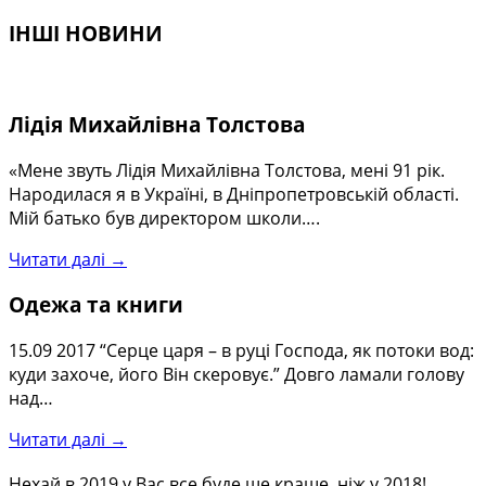
ІНШІ НОВИНИ
Лідія Михайлівна Толстова
«Мене звуть Лідія Михайлівна Толстова, мені 91 рік.
Народилася я в Україні, в Дніпропетровській області.
Мій батько був директором школи….
Читати далі →
Одежа та книги
15.09 2017 “Серце царя – в руці Господа, як потоки вод:
куди захоче, його Він скеровує.” Довго ламали голову
над…
Читати далі →
Нехай в 2019 у Вас все буде ще краще, ніж у 2018!