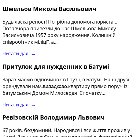
Шмельов Микола Васильович
Будь ласка репост! Потрібна допомога юриста…
Позавчора привезли до нас Шмельова Миколу
Васильовича 1957 року народження. Колишній
співробітник міліції, а…
Читати далі →
Притулок для нужденних в Батумі
Зараз маємо відпочинок в Грузії, в Батумі. Наші друзі
орендували нам ̶в̶и̶п̶а̶д̶к̶о̶в̶о̶ квартиру прямо поруч із
батумським Домом Милосердя Спочатку…
Читати далі →
Ревізовскій Володимир Львович
67 років, бездомний. Народився і все життя прожив у