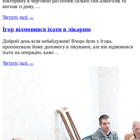
Вікторівну в черговий раз побив сильно син-алкоголік та
вигнав із дому….
Читати далі →
Ігор відмовився їхати в лікарню
Добрий день всім небайдужим! Вчора були у Ігора,
пропонували йому допомогу в лікуванні, але він відмовився
їхати на операцію, каже…
Читати далі →