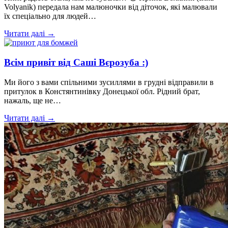
Volyanik) передала нам малюночки від діточок, які малювали
їх спеціально для людей…
Читати далі →
Всім привіт від Саші Вєрозуба :)
Ми його з вами спільними зусиллями в грудні відправили в
притулок в Констянтинівку Донецької обл. Рідний брат,
нажаль, ще не…
Читати далі →