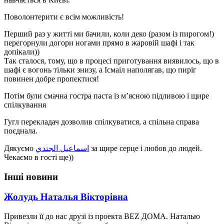
Поволонтерити є всім можливість!
Перший раз у житті ми бачили, коли деко (разом із пирогом!)
перегорнули догори ногами прямо в жаровій шафі і так
допікали))
Так сталося, тому, що в процесі приготування виявилось, що в
шафі є вогонь тільки знизу, а Ісмаіл наполягав, що пиріг
повинен добре пропектися!
Потім були смачна гостра паста із м’ясною підливою і щире
спілкування
Гугл перекладач дозволив спілкуватися, а спільна справа
поєднала.
Дякуємо
اسماعيل الجندي
за щире серце і любов до людей.
Чекаємо в гості ще))
Інші новини
Жолудь Наталья Вікторівна
Привезли її до нас друзі із проекта BEZ ДОМА. Наталью