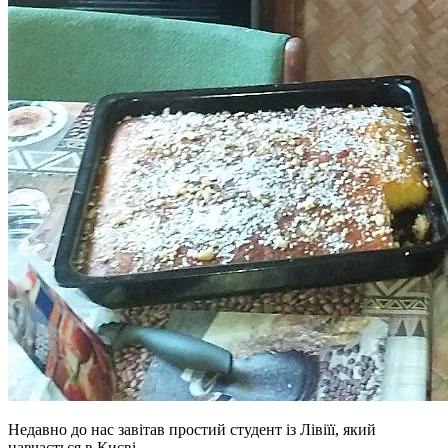
Недавно до нас завітав простий студент із Лівіїї, який
навчається в Києві.