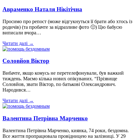
Авраменко Наталя Нікітічна
Просимо про репост (може відгукнуться її брати або хтось із
родичів) (та пробачте за відразливе фото 🙁) Цю бабусю
виписали вчора…
Читати далі →
Соловйов Віктор
Вибачте, якщо комусь не перетелефонували, був важкий
тиждень. Маємо кілька нових опікуваних. “Прізвище
Соловйов, звати Віктор, по батькові Олександрович.
Народився…
Читати далі →
Валентина Петрівна Марченко
Валентина Петрівна Марченко, киянка, 74 роки, бездомна.
Все життя пропрацювала провідницею на залізниці. У 29