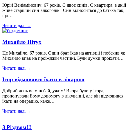
Юрій Веніамінович, 67 років. Є двоє синів. Є квартира, в якій
живе старший син-алкоголік. Син відноситься до батька так,
що…
Читати далі →
Михайло Пітух
Це Михайло. 67 років. Один брат їхав на автівціі і побачив як
Михайло впав на проїжджій частині. Були думки проїхати…
Читати далі →
Ігор відмовився їхати в лікарню
Добрий день всім небайдужим! Вчора були у Ігора,
пропонували йому допомогу в лікуванні, але він відмовився
їхати на операцію, каже…
Читати далі →
З Різдвом!!!