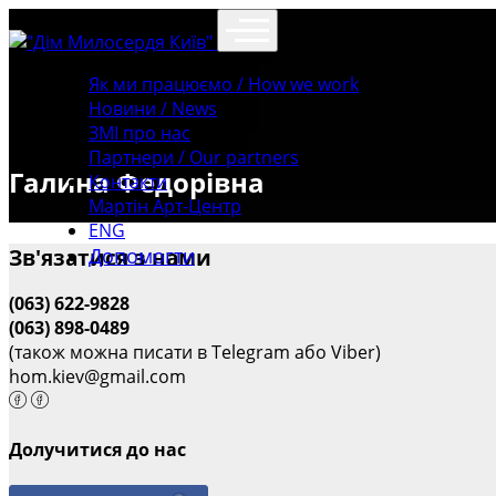
Як ми працюємо / How we work
Новини / News
ЗМІ про нас
Партнери / Our partners
Галина Федорівна
Контакти
Mартін Арт-Центр
ENG
Допомогти
Зв'язатися з нами
(063) 622-9828
(063) 898-0489
(також можна писати в Telegram або Viber)
hom.kiev@gmail.com
Долучитися до нас