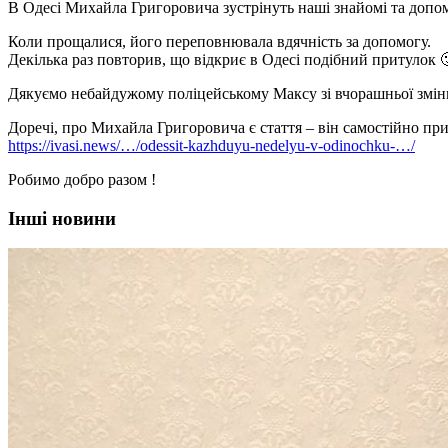
В Одесі Михайла Григоровича зустрінуть наші знайомі та допом
Коли прощалися, його переповнювала вдячність за допомогу.
Декілька раз повторив, що відкриє в Одесі подібний притулок

Дякуємо небайдужому поліцейському Максу зі вчорашньої змін
Доречі, про Михайла Григоровича є стаття – він самостійно при
https://ivasi.news/…/odessit-kazhduyu-nedelyu-v-odinochku-…/
Робимо добро разом !
Інші новини