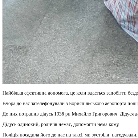
Найбільш ефективна допомога, це коли вдається запобігти безд
Вчора до нас зателефонували з Бориспільського аеропорта полі
До них потрапив дідусь 1936 рн Михайло Григорович. Дідуся де
Дідусь одинокий, родичів немає, допомогти нема кому.
Поліція посадила його до нас на таксі, ми зустріли, нагодували