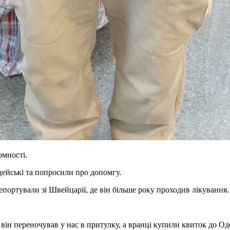
омності.
цейські та попросили про допомгу.
портували зі Швейцарії, де він більше року проходив лікування
, він переночував у нас в притулку, а вранці купили квиток до Од