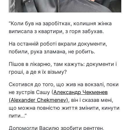
“Коли був на заробітках, колишня жінка
виписала з квартири, з горя забухав.
На останній роботі вкрали документи,
побили, рука зламана, не робить.
Пішов в лікарню, там кажуть: документи і
гроші, а де я їх візьму?
Скотився до того, що жив на вокзалі, поки
не зустрів Сашу (
Александр Чекменев
(Alexander Chekmenev)
, він і сказав мені,
що можна повністю життя змінити, кинути
пити…”
Допомогли Василю зробити рентген,