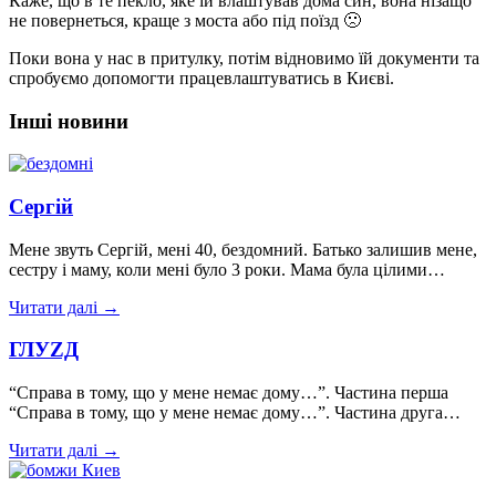
Каже, що в те пекло, яке їй влаштував дома син, вона нізащо
не повернеться, краще з моста або під поїзд
🙁
Поки вона у нас в притулку, потім відновимо їй документи та
спробуємо допомогти працевлаштуватись в Києві.
Інші новини
Сергій
Мене звуть Сергій, мені 40, бездомний. Батько залишив мене,
сестру і маму, коли мені було 3 роки. Мама була цілими…
Читати далі →
ГЛУZД
“Справа в тому, що у мене немає дому…”. Частина перша
“Справа в тому, що у мене немає дому…”. Частина друга…
Читати далі →