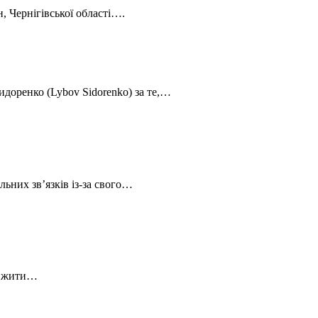
, Чернігівської області….
доренко (Lybov Sidorenko) за те,…
ьних зв’язків із-за свого…
ся жити…