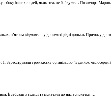
имку з боку інших людей, яким теж не байдуже… Позавчора Мари
тулках, п’ятьом відмовили у допомозі рідні доньки. Причому дво
огу: 1. Зареєстрували громадську організацію “Будинок милосердя
ка. Її забрали з вулиці та привезли до нас волонтери,…