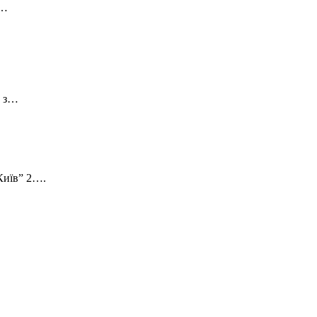
я…
м з…
 Київ” 2….