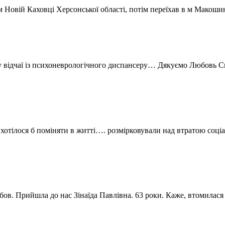
 Новій Каховці Херсонської області, потім переїхав в м Макошин
у відчаї із психоневрологічного диспансеру… Дякуємо Любовь Си
отілося б поміняти в житті…. розмірковували над втратою соціал
бов. Прийшла до нас Зінаїда Павлівна. 63 роки. Каже, втомила