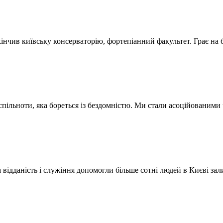
кінчив київську консерваторію, фортепіанний факультет. Грає на
спільноти, яка бореться із бездомністю. Ми стали асоційованими 
 відданість і служіння допомогли більше сотні людей в Києві з