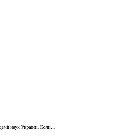
…
демії наук України. Коли…