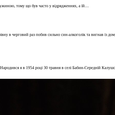
дружиною, тому що був часто у відрядженнях, а їй…
івну в черговий раз побив сильно син-алкоголік та вигнав із до
Народився я в 1954 році 30 травня в селі Бабин-Середній Калу