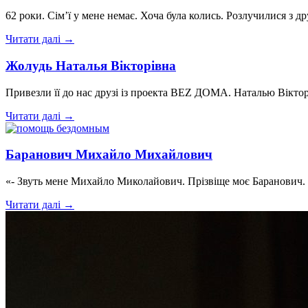
62 роки. Сім’ї у мене немає. Хоча була колись. Розлучилися з 
Читати далі →
Жолудь Наталья Вікторівна
Привезли її до нас друзі із проекта BEZ ДОМА. Наталью Віктор
Читати далі →
Баранович Михайло Михайлович
«- Звуть мене Михайло Миколайович. Прізвіще моє Баранович. 
Читати далі →