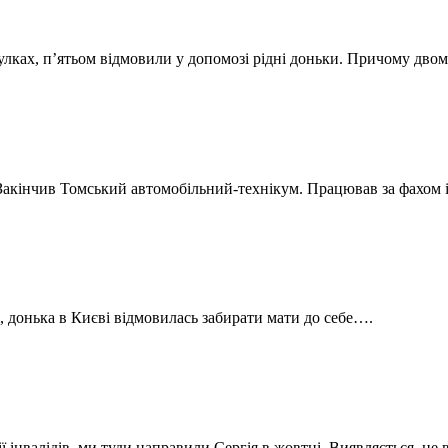
тулках, п’ятьом відмовили у допомозі рідні доньки. Причому дво
. Закінчив Томський автомобільний-технікум. Працював за фахом
і, донька в Києві відмовилась забирати мати до себе….
 інвалідів, ми туди направили Сергія в жовтні. Виявляється, не 