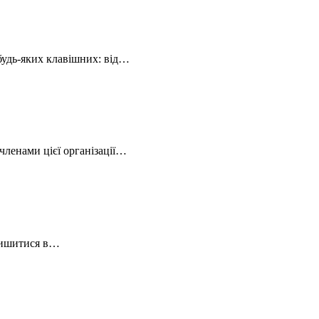
 будь-яких клавішних: від…
членами цієї організації…
алишитися в…