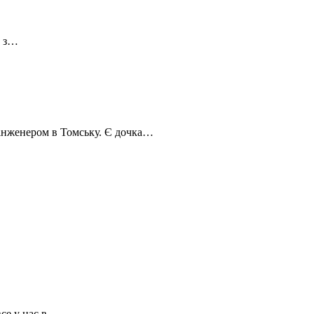
м з…
 інженером в Томську. Є дочка…
все у нас в…