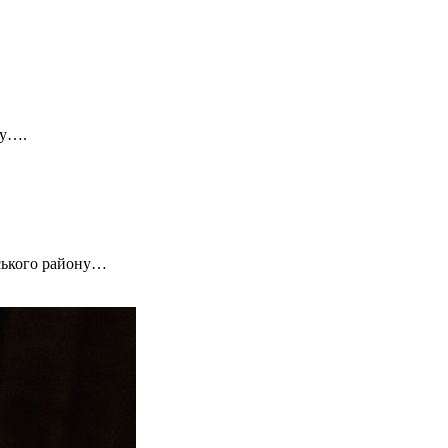
му….
шського району…