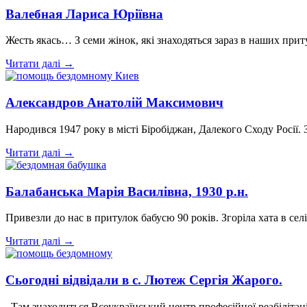
Валебная Лариса Юріївна
Жесть якась… З семи жінок, які знаходяться зараз в наших при
Читати далі →
Александров Анатолій Максимович
Народився 1947 року в місті Біробіджан, Далекого Сходу Росії
Читати далі →
Балабанська Марія Василівна, 1930 р.н.
Привезли до нас в притулок бабусю 90 років. Згоріла хата в сел
Читати далі →
Сьогодні відвідали в с. Лютеж Сергія Жарого.
Там знаходиться Всеукраїнський центр професійної реабілітації