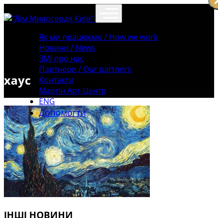
Як ми працюємо / How we work
Новини / News
ЗМІ про нас
Партнери / Our partners
хаус
Контакти
Mартін Арт-Центр
ENG
Допомогти
ІНШІ НОВИНИ