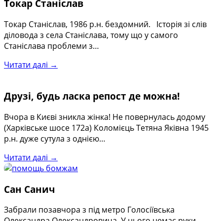
Токар Станіслав
Токар Станіслав, 1986 р.н. бездомний. Історія зі слів
діловода з села Станіслава, тому що у самого
Станіслава проблеми з…
Читати далі →
Друзі, будь ласка репост де можна!
Вчора в Києві зникла жінка! Не повернулась додому
(Харківське шосе 172а) Коломієць Тетяна Яківна 1945
р.н. дуже сутула з однією…
Читати далі →
Сан Санич
Забрали позавчора з під метро Голосіївська
Олександра Олександровича. У нього немає руки,