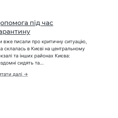
опомога під час
арантину
и вже писали про критичну ситуацію,
а склалась в Києві на центральному
кзалі та інших районах Києва:
ездомні сидять та…
итати далі →