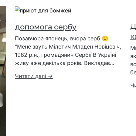
Д
допомога сербу
к
Позавчора японець, вчора серб 🙂
“Мене звуть Мілетич Младен Новіцевіч,
М
1982 р.н., громадянин Сербії В Україні
як
живу вже декілька років. Викладав…
во
б
Читати далі →
Ч