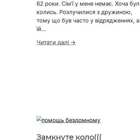
62 роки. Сім’ї у мене немає. Хоча бул
колись. Розлучилися з дружиною,
тому що був часто у відрядженнях, а
їй…
Читати далі →
Замкнуте коло(((