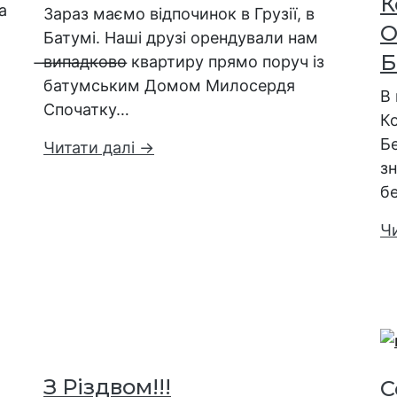
К
а
Зараз маємо відпочинок в Грузії, в
О
Батумі. Наші друзі орендували нам
Б
̶в̶и̶п̶а̶д̶к̶о̶в̶о̶ квартиру прямо поруч із
батумським Домом Милосердя
В 
Спочатку…
К
Б
Читати далі →
з
б
Ч
З Різдвом!!!
С