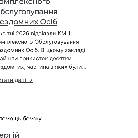
омплексного
бслуговування
ездомних Осіб
квітні 2026 відвідали КМЦ
омплексного Обслуговування
ездомних Осіб. В цьому закладі
найшли прихисток десятки
ездомних, частина з яких були…
итати далі →
ергій