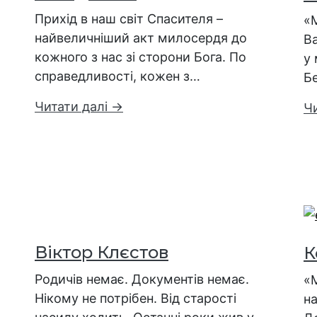
Прихід в наш світ Спасителя –
«
найвеличніший акт милосердя до
В
кожного з нас зі сторони Бога. По
у 
справедливості, кожен з…
Бе
Читати далі →
Ч
Віктор Клєстов
К
Родичів немає. Документів немає.
«
Нікому не потрібен. Від старості
на