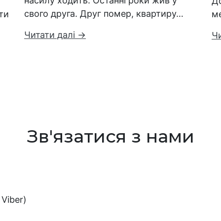
насилу ходить. Останні роки жив у
Д
свого друга. Друг помер, квартиру…
ти
м
Читати далі →
Ч
Зв'язатися з нами
Viber)