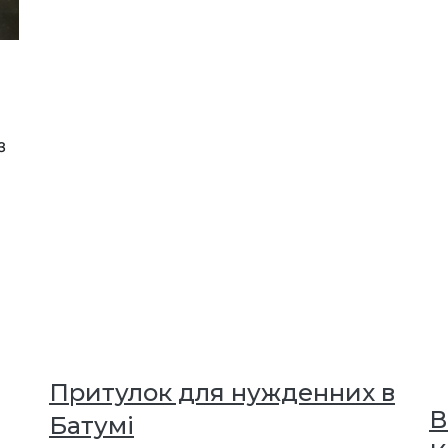
з
Притулок для нужденних в
В
Батумі