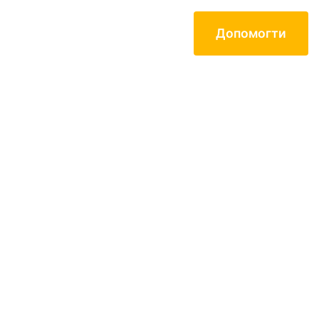
Допомогти
Контакти
Mартін Арт-
ENG
Центр