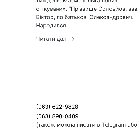
тиждень. Маємо кілька нових
опікуваних. “Прізвище Соловйов, зва
Віктор, по батькові Олександрович.
Народився…
Читати далі →
(063) 622-9828
(063) 898-0489
(також можна писати в Telegram або 