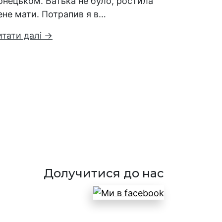
онецьком. Батька не було, ростила
ене мати. Потрапив я в…
итати далі →
Долучитися до нас