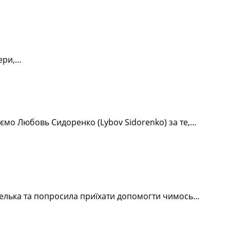
тери,…
уємо Любовь Сидоренко (Lybov Sidorenko) за те,…
телька та попросила приїхати допомогти чимось…