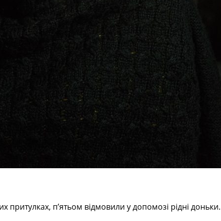
ших притулках, п’ятьом відмовили у допомозі рідні доньк