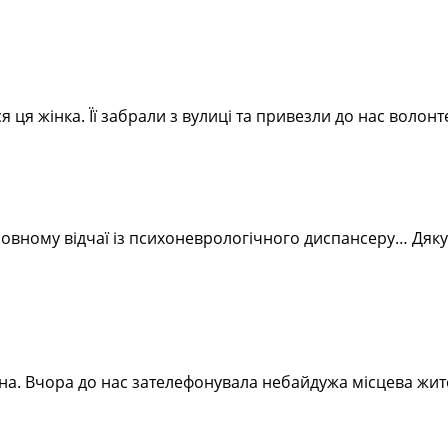
 ця жінка. Її забрали з вулиці та привезли до нас волон
 повному відчаї із психоневрологічного диспансеру… Дяк
ена. Вчора до нас зателефонувала небайдужа місцева жи