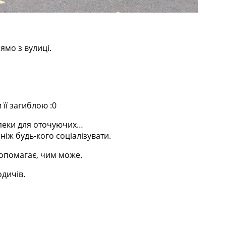
ямо з вулиці.
її загиблою :0
зпеки для оточуючих…
іж будь-кого соціалізувати.
допомагає, чим може.
одичів.