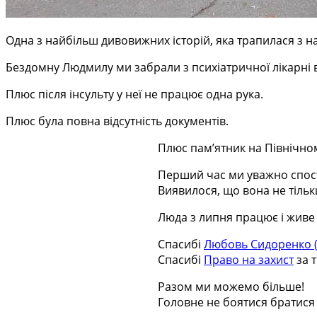
Одна з найбільш дивовижних історій, яка трапилася з 
Бездомну Людмилу ми забрали з психіатричної лікарні в
Плюс після інсульту у неї не працює одна рука.
Плюс була повна відсутність документів.
Плюс пам’ятник на Північном
Перший час ми уважно спост
Виявилося, що вона не тільк
Люда з липня працює і живе 
Спасибі
Любовь Сидоренко (
Спасибі
Право на захист
за 
Разом ми можемо більше!
Головне не боятися братися 