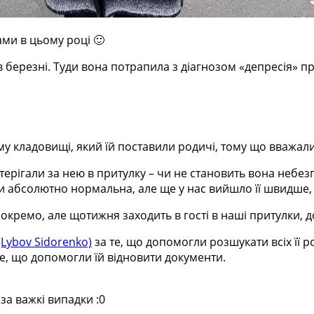
нами в цьому році
🙂
 березні. Туди вона потрапила з діагнозом «депресія» пр
у кладовищі, який їй поставили родичі, тому що вважали 
ерігали за нею в притулку – чи не становить вона небе
и абсолютно нормальна, але ще у нас вийшло її швидше, н
окремо, але щотижня заходить в гості в наші притулки, 
Lybov Sidorenko)
за те, що допомогли розшукати всіх її р
те, що допомогли їй відновити документи.
за важкі випадки :0