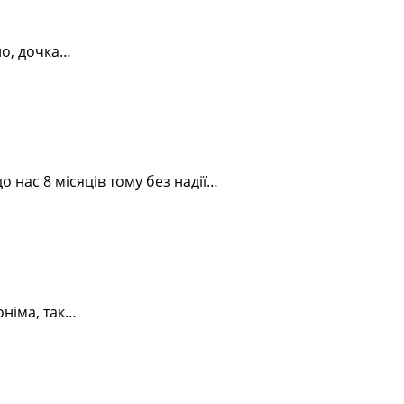
ло, дочка…
 нас 8 місяців тому без надії…
оніма, так…