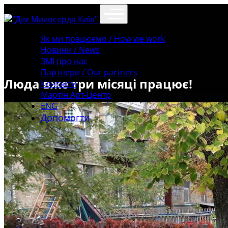
Як ми працюємо / How we work
Новини / News
ЗМІ про нас
Партнери / Our partners
Люда вже три місяці працює!
Контакти
Mартін Арт-Центр
ENG
Допомогти