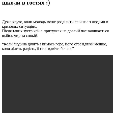
школи в гостях :)
Дуже круто, коли молодь може розділити свій час з людьми в
кризових ситуаціях.
Після таких зустрічей в притулках на довгий час залишається
якійсь мир та спокій.
“Коли людина ділить з кимось горе, його стає вдвічи менше,
коли ділить радість, її стає вдвічи більше”