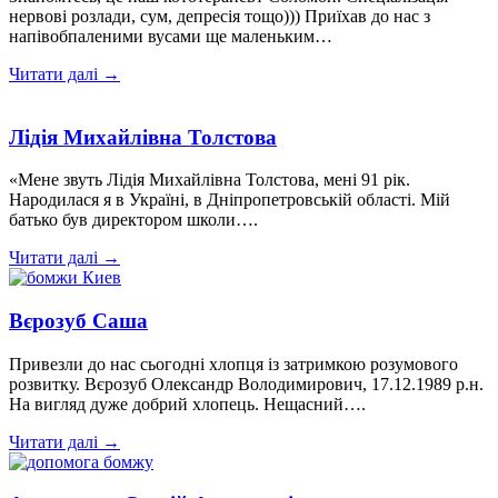
нервові розлади, сум, депресія тощо))) Приїхав до нас з
напівобпаленими вусами ще маленьким…
Читати далі →
Лідія Михайлівна Толстова
«Мене звуть Лідія Михайлівна Толстова, мені 91 рік.
Народилася я в Україні, в Дніпропетровській області. Мій
батько був директором школи….
Читати далі →
Вєрозуб Саша
Привезли до нас сьогодні хлопця із затримкою розумового
розвитку. Вєрозуб Олександр Володимирович, 17.12.1989 р.н.
На вигляд дуже добрий хлопець. Нещасний….
Читати далі →