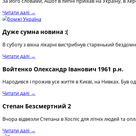
За його словами, Ашот в липні приїхав на Україну, в Хе
Читати далі →
Дуже сумна новина :(
В суботу з вікна лікарні вистрибнув старенький бездо
Читати далі →
Войтенко Олександр Іванович 1961 р.н.
Народився і прожив усе життя в Києві, на Нивках. Був о
Читати далі →
Степан Безсмертний 2
Вчора відвезли Степана в Хоспіс для літніх людей та о
Читати далі →