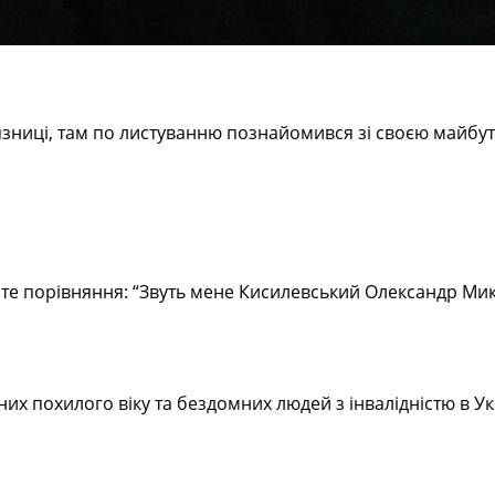
’язниці, там по листуванню познайомився зі своєю майб
айте порівняння: “Звуть мене Кисилевський Олександр Ми
их похилого віку та бездомних людей з інвалідністю в Ук