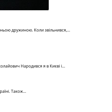
утньою дружиною. Коли звільнився,…
колайович Народився я в Києві і…
раїні. Також…