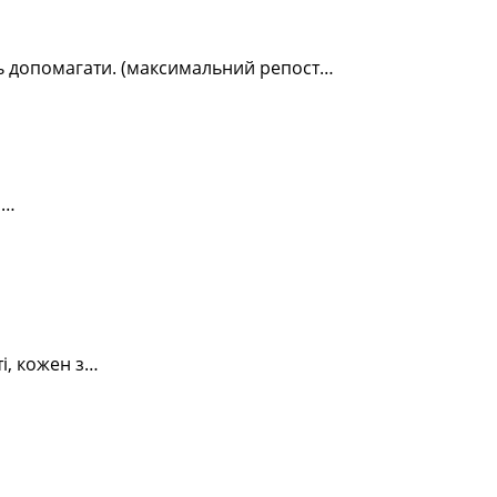
ть допомагати. (максимальний репост…
а…
і, кожен з…