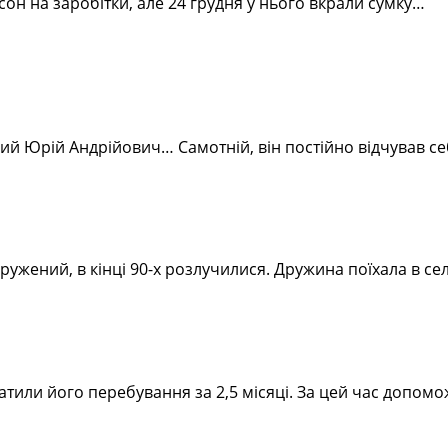
рсон на заробітки, але 24 грудня у нього вкрали сумку…
мний Юрій Андрійович… Самотній, він постійно відчував
дружений, в кінці 90-х розлучилися. Дружина поїхала в се
платили його перебування за 2,5 місяці. За цей час допо