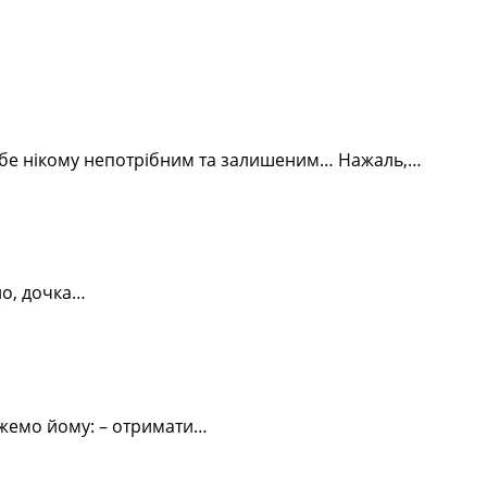
 себе нікому непотрібним та залишеним… Нажаль,…
ло, дочка…
можемо йому: – отримати…