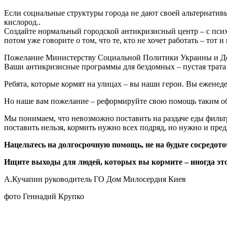
Если социальные структуры города не дают своей альтернатив
кислород..
Создайте нормальный городской антикризисный центр – с псих
потом уже говорите о том, что те, кто не хочет работать – тот и 
Пожелание Министерству Социальной Политики Украины и Депа
Ваши антикризисные программы для бездомных – пустая трата б
Ребята, которые кормят на улицах – вы наши герои. Вы еженеде
Но наше вам пожелание – реформируйте свою помощь таким обра
Мы понимаем, что невозможно поставить на раздаче еды фильтр
поставить нельзя, кормить нужно всех подряд, но нужно и пред
Нацельтесь на долгосрочную помощь, не на будьте сосредот
Ищите выходы для людей, которых вы кормите – иногда это
А.Кучапин руководитель ГО Дом Милосердия Киев
фото Геннадий Крупко