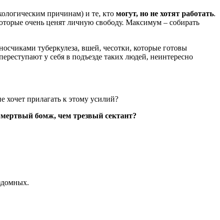
ихологическим причинам) и те, кто
могут, но не хотят работать
.
 которые очень ценят личную свободу. Максимум – собирать
носчиками туберкулеза, вшей, чесотки, которые готовы
ереступают у себя в подъезде таких людей, неинтересно
не хочет прилагать к этому усилий?
мертвый бомж, чем трезвый сектант?
здомных.