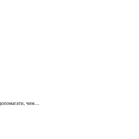
ь допомагати, чим…