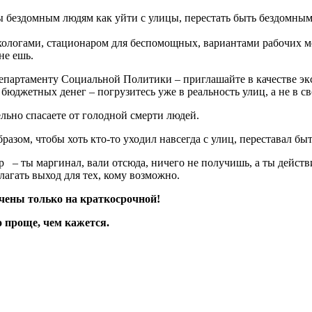
ы бездомным людям как уйти с улицы, перестать быть бездомным
ологами, стационаром для беспомощных, вариантами рабочих мес
не ешь.
ртаменту Социальной Политики – приглашайте в качестве эксп
юджетных денег – погрузитесь уже в реальность улиц, а не в с
льно спасаете от голодной смерти людей.
зом, чтобы хоть кто-то уходил навсегда с улиц, переставал бы
 – ты маргинал, вали отсюда, ничего не получишь, а ты действ
лагать выход для тех, кому возможно.
очены только на краткосрочной!
 проще, чем кажется.