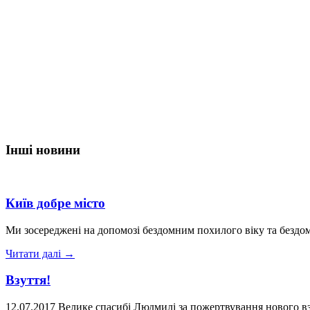
Інші новини
Київ добре місто
Ми зосереджені на допомозі бездомним похилого віку та бездом
Читати далі →
Взуття!
12.07.2017 Велике спасибі Людмилі за пожертвування нового 