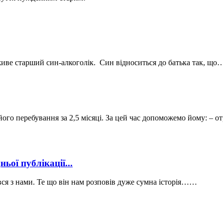
 живе старший син-алкоголік. Син відноситься до батька так, що
 його перебування за 2,5 місяці. За цей час допоможемо йому: –
ьої публікації...
ся з нами. Те що він нам розповів дуже сумна історія……