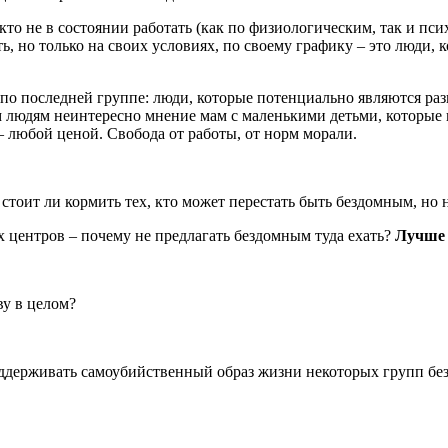
 кто не в состоянии работать (как по физиологическим, так и пс
ть, но только на своих условиях, по своему графику – это люди,
 по последней группе: люди, которые потенциально являются раз
 людям неинтересно мнение мам с маленькими детьми, которые п
– любой ценой. Свобода от работы, от норм морали.
 стоит ли кормить тех, кто может перестать быть бездомным, но 
 центров – почему не предлагать бездомным туда ехать?
Лучше 
ву в целом?
поддерживать самоубийственный образ жизни некоторых групп бе