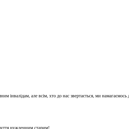
ним інвалідам, але всім, хто до нас звертається, ми намагаємос
взуття нужденним старим!