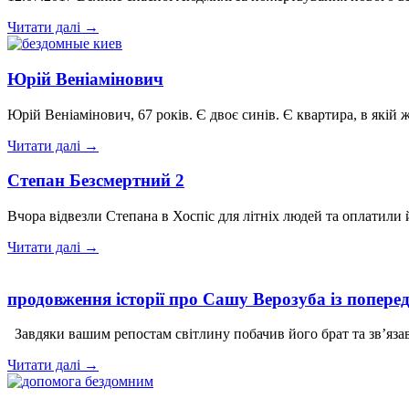
Читати далі →
Юрій Веніамінович
Юрій Веніамінович, 67 років. Є двоє синів. Є квартира, в якій
Читати далі →
Степан Безсмертний 2
Вчора відвезли Степана в Хоспіс для літніх людей та оплатили
Читати далі →
продовження історії про Сашу Верозуба із попередн
Завдяки вашим репостам світлину побачив його брат та зв’язав
Читати далі →