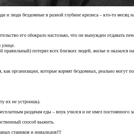
 и люди бездомные в разной глубине кризиса – кто-то месяц на у
тельство его обокрало настолько, что он вынужден отдавать пен
 улице.
й правильный) потерял всех близких людей, жилье и оказался на
, как организации, которые кормят бездомных, реально могут п
ту их не устроишь).
бесплатным раздачам еды – внук учился и не имел постоянного 
инственный способ выжить.
щных стариков и инвалидов!!!