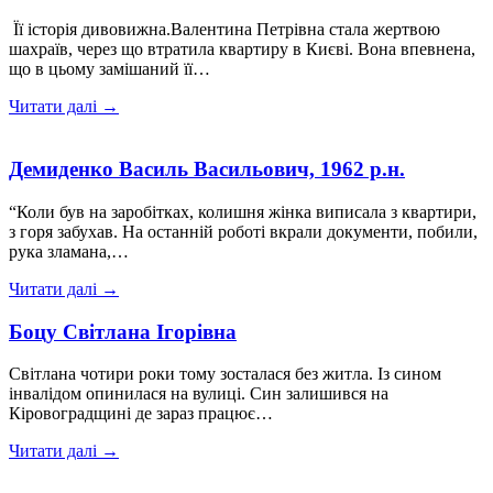
Її історія дивовижна.Валентина Петрівна стала жертвою
шахраїв, через що втратила квартиру в Києві. Вона впевнена,
що в цьому замішаний її…
Читати далі →
Демиденко Василь Васильович, 1962 р.н.
“Коли був на заробітках, колишня жінка виписала з квартири,
з горя забухав. На останній роботі вкрали документи, побили,
рука зламана,…
Читати далі →
Боцу Світлана Ігорівна
Світлана чотири роки тому зосталася без житла. Із сином
інвалідом опинилася на вулиці. Син залишився на
Кіровоградщині де зараз працює…
Читати далі →