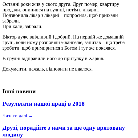
Останні роки жив у свого друга. Друг помер, квартиру
продали, опинився на вулиці, потім в лікарні.
Подзвонила лікар з лікарні – попросила, щоб приїхали
забрали.
Приїхали, забрали.
Віктор дуже ввічливий і добрий. На першій же домашній
групі, коли йому розповіли Євангеліє, запитав – що треба
зробити, щоб примиритися з Богом і тут же покаявся.
В грудні відправили його до притулку в Харків.
Документи, нажаль, відновити не вдалося.
Інші новини
Результати нашої праці в 2018
Читати далі →
Друзі, порадійте з нами за ще одну врятовану
людину