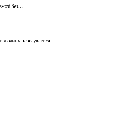
змозі без…
ити людину пересуватися…