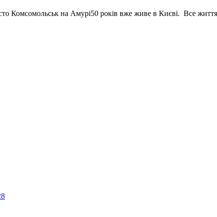
істо Комсомольськ на Амурі50 років вже живе в Києві. Все жит
28