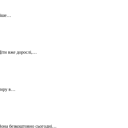
зніше…
Діти вже дорослі,…
ртиру в…
 Вона безкоштовно сьогодні…