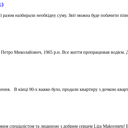
:)
сі разом назбирали необхідну суму. Звіт можна буде побачити пі
р Петро Миколайович, 1965 р.н. Все життя пропрацював водієм. 
ення. В кінці 90-х важко було, продали квартиру з дочкою ква
овим спеціалістом та людиною з добрим серцем Liza Maksymets!