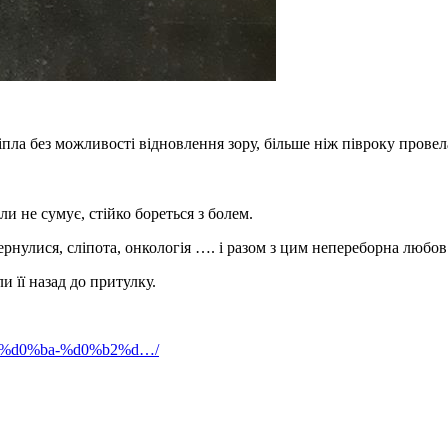
іпла без можливості відновлення зору, більше ніж півроку провел
и не сумує, стійко бореться з болем.
ернулися, сліпота, онкологія …. і разом з цим непереборна любов
и її назад до притулку.
b8%d0%ba-%d0%b2%d…/