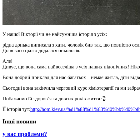
У нашої Вікторії чи не найсумніша історія з усіх:
рідна донька виписала з хати, чоловік бив так, що повністю осл
До всього цього додалася онкологія.
Але!
Дивує, що вона сама найвеселіша з усіх наших підопічних! Нікол
Вона добрий приклад для нас багатьох – немає житла, діти відв
Сьогодні вона закінчила черговий курс хіміотерапії та ми забрал
Побажаємо їй здоров’я та довгих років життя
🙂
ЇЇ історія тут:
http://hom.kiev.ua/%d1%88%d1%83%d0%bb%d0%
Інші новини
у вас проблеми?