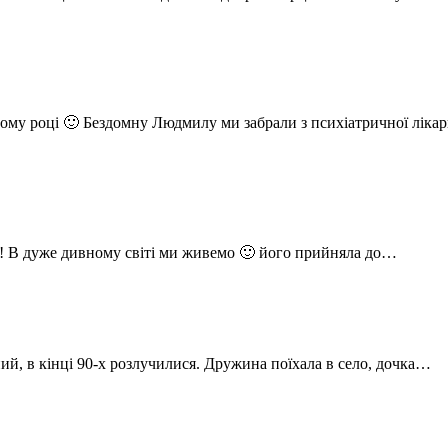
ьому році 🙂 Бездомну Людмилу ми забрали з психіатричної ліка
)! В дуже дивному світі ми живемо 🙂 його прийняла до…
ий, в кінці 90-х розлучилися. Дружина поїхала в село, дочка…