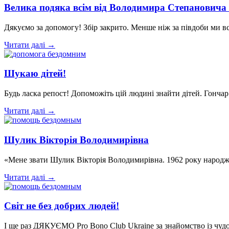
Велика подяка всім від Володимира Степановича 
Дякуємо за допомогу! Збір закрито. Менше ніж за півдоби ми в
Читати далі →
Шукаю дітей!
Будь ласка репост! Допоможіть цій людині знайти дітей. Гонча
Читати далі →
Шулик Вікторія Володимирівна
«Мене звати Шулик Вікторія Володимирівна. 1962 року народж
Читати далі →
Світ не без добрих людей!
І ще раз ДЯКУЄМО Pro Bono Club Ukraine за знайомство із чуд