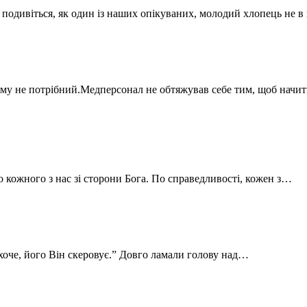
одивіться, як один із наших опікуваних, молодий хлопець не в 
Нікому не потрібний.Медперсонал не обтяжував себе тим, щоб нач
 кожного з нас зі сторони Бога. По справедливості, кожен з…
захоче, його Він скеровує.” Довго ламали голову над…