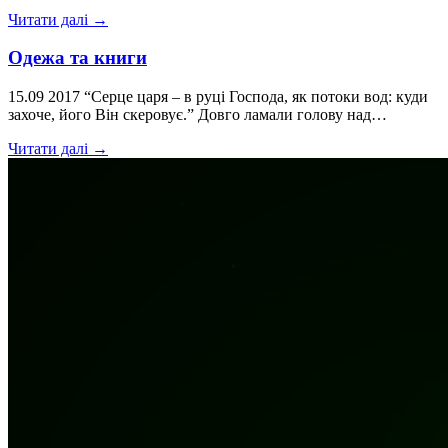
Читати далі →
Одежа та книги
15.09 2017 “Серце царя – в руці Господа, як потоки вод: куди
захоче, його Він скеровує.” Довго ламали голову над…
Читати далі →