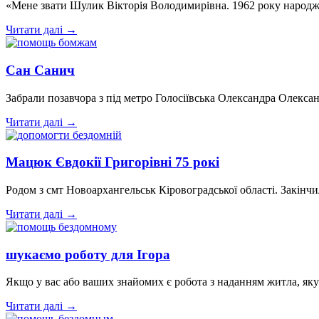
«Мене звати Шулик Вікторія Володимирівна. 1962 року народж
Читати далі →
Сан Санич
Забрали позавчора з під метро Голосіївська Олександра Олексан
Читати далі →
Мацюк Євдокії Григорівні 75 рокі
Родом з смт Новоархангельськ Кіровоградської області. Закінч
Читати далі →
шукаємо роботу для Ігора
Якщо у вас або ваших знайомих є робота з наданням житла, як
Читати далі →