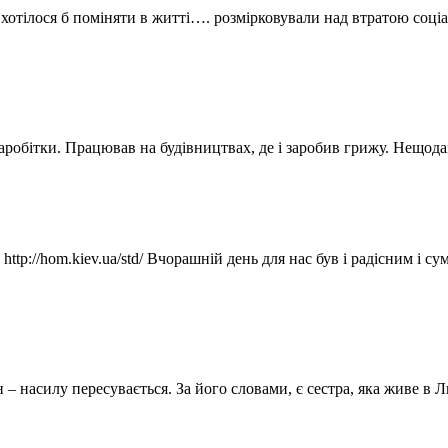
отілося б поміняти в житті…. розмірковували над втратою соціал
заробітки. Працював на будівництвах, де і заробив грижу. Нещо
 http://hom.kiev.ua/std/ Вчорашній день для нас був і радісним і 
н – насилу пересувається. За його словами, є сестра, яка живе в