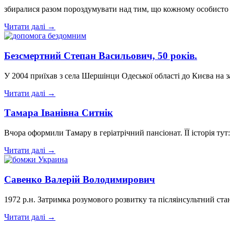
збиралися разом пороздумувати над тим, що кожному особисто х
Читати далі →
Безсмертний Степан Васильович, 50 років.
У 2004 приїхав з села Шершінци Одеської області до Києва на 
Читати далі →
Тамара Іванівна Ситнік
Вчора оформили Тамару в геріатрічний пансіонат. ЇЇ історія тут:
Читати далі →
Савенко Валерій Володимирович
1972 р.н. Затримка розумового розвитку та післяінсультний ста
Читати далі →