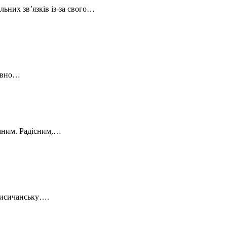
ьних зв’язків із-за свого…
давно…
сумним. Радісним,…
 Лисичанську….