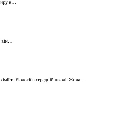
ртиру в…
о він…
імії та біології в середній школі. Жила…