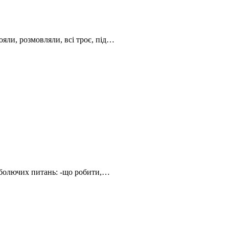
яли, розмовляли, всі троє, під…
з болючих питань: -що робити,…