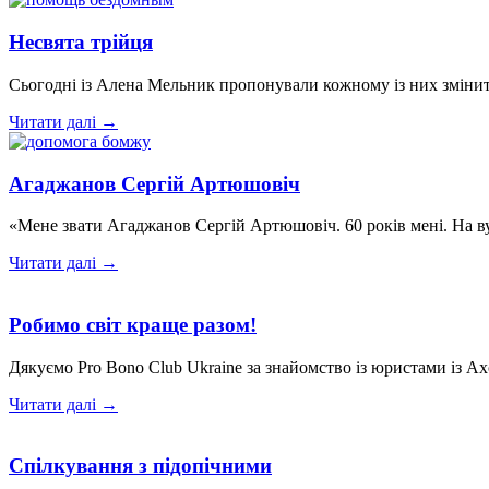
Несвята трійця
Сьогодні із Алена Мельник пропонували кожному із них змінити
Читати далі →
Агаджанов Сергій Артюшовіч
«Мене звати Агаджанов Сергій Артюшовіч. 60 років мені. На ву
Читати далі →
Робимо світ краще разом!
Дякуємо Pro Bono Club Ukraine за знайомство із юристами із A
Читати далі →
Спілкування з підопічними