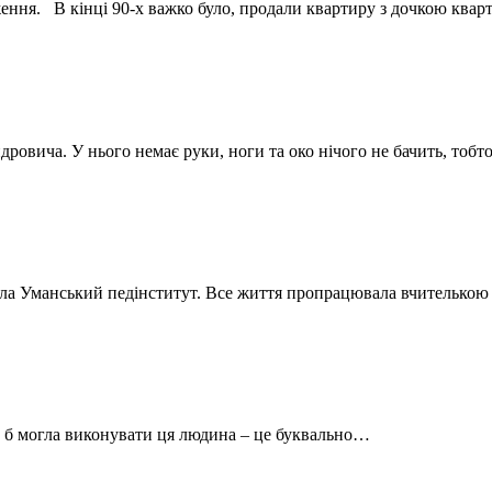
ення. В кінці 90-х важко було, продали квартиру з дочкою ква
дровича. У нього немає руки, ноги та око нічого не бачить, тобт
ила Уманський педінститут. Все життя пропрацювала вчителькою х
у б могла виконувати ця людина – це буквально…