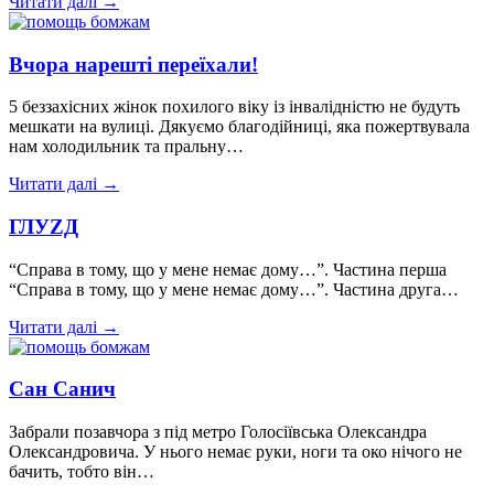
Читати далі →
Вчора нарешті переїхали!
5 беззахісних жінок похилого віку із інвалідністю не будуть
мешкати на вулиці. Дякуємо благодійниці, яка пожертвувала
нам холодильник та пральну…
Читати далі →
ГЛУZД
“Справа в тому, що у мене немає дому…”. Частина перша
“Справа в тому, що у мене немає дому…”. Частина друга…
Читати далі →
Сан Санич
Забрали позавчора з під метро Голосіївська Олександра
Олександровича. У нього немає руки, ноги та око нічого не
бачить, тобто він…