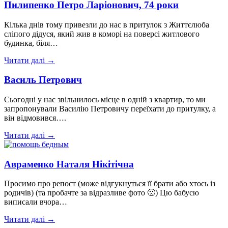
Пилипенко Петро Ларіонович, 74 роки
Кілька днів тому привезли до нас в притулок з Життєлюба
сліпого дідуся, який жив в коморі на поверсі житлового
будинка, біля…
Читати далі →
Василь Петрович
Сьогодні у нас звільнилось місце в одній з квартир, то ми
запропонували Василію Петровичу переїхати до притулку, а
він відмовився….
Читати далі →
Авраменко Наталя Нікітічна
Просимо про репост (може відгукнуться її брати або хтось із
родичів) (та пробачте за відразливе фото 🙁) Цю бабусю
виписали вчора…
Читати далі →