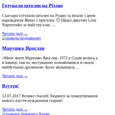
Готували штолен на Різдво
Сьогодні готували штолен на Різдво та вітали з днем
нарождення Женю з притулку 🙂 Щиро дякуємо Lena
Napreyenko за майстер клас …
Читати далі →
Марушко Ярослав
«Мене звати Марушко Ярослав, 1972 р Сидів колись у
в’язниці, там по листуванню познайомився зі своєю
майбутньою дружиною. Коли звільнився,…
Читати далі →
Взуття!
12.07.2017 Велике спасибі Людмилі за пожертвування
нового взуття нужденним старим!
Читати далі →