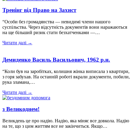
Тренінг від Право на Захист
“Особи без громадянства — невидимі члени нашого
суспільства. Через відсутність документів вони наражаються
на ще більший ризик стати безхатченками —…
Читати далі →
Демиденко Василь Васильович, 1962 р.н.
“Коли був на заробітках, колишня жінка виписала з квартири,
з горя забухав. На останній роботі вкрали документи, побили,
рука зламана,…
Читати далі →
з Великоднем!
Великдень це про надію. Надію, яка міняє все довкола. Надію
на те, що з цим життям все не закінчиться. Якщо…