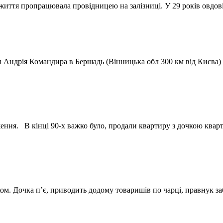
 життя пропрацювала провідницею на залізниці. У 29 років овдо
или Андрія Командира в Бершадь (Вінницька обл 300 км від Києв
ення. В кінці 90-х важко було, продали квартиру з дочкою ква
уком. Дочка п’є, приводить додому товаришів по чарці, правнук 