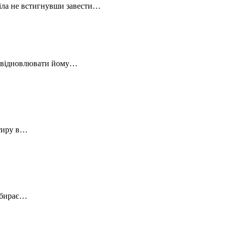
віла не встигнувши завести…
а) відновлювати йому…
ртиру в…
забирає…