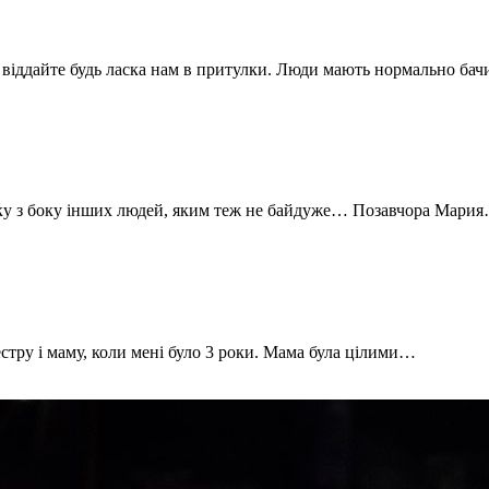
и, віддайте будь ласка нам в притулки. Люди мають нормально ба
имку з боку інших людей, яким теж не байдуже… Позавчора Мари
естру і маму, коли мені було 3 роки. Мама була цілими…