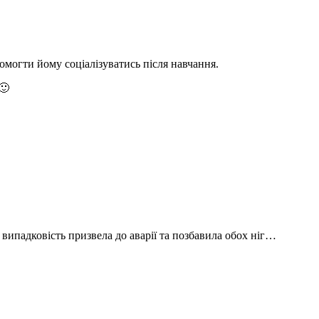
помогти йому соціалізуватись після навчання.
🙂
 випадковість призвела до аварії та позбавила обох ніг…