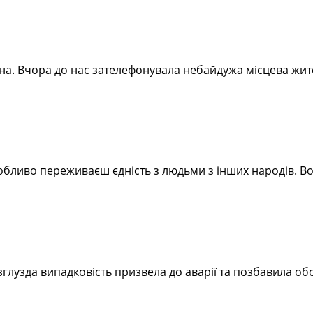
ена. Вчора до нас зателефонувала небайдужа місцева жи
особливо переживаєш єдність з людьми з інших народів. 
езглузда випадковість призвела до аварії та позбавила об