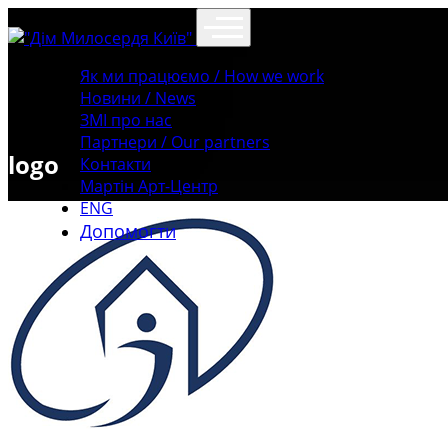
Як ми працюємо / How we work
Новини / News
ЗМІ про нас
Партнери / Our partners
logo
Контакти
Mартін Арт-Центр
ENG
Допомогти