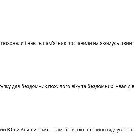
 поховали і навіть пам’ятник поставили на якомусь цвинт
тулку для бездомних похилого віку та бездомних інваліді
мний Юрій Андрійович… Самотній, він постійно відчував