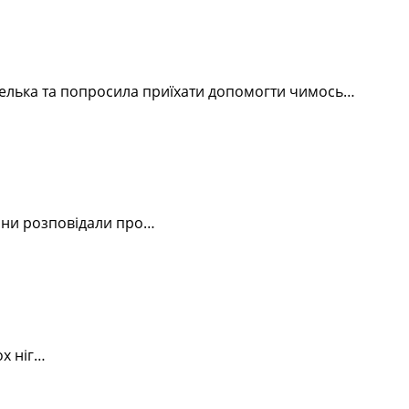
телька та попросила приїхати допомогти чимось…
Вони розповідали про…
ох ніг…