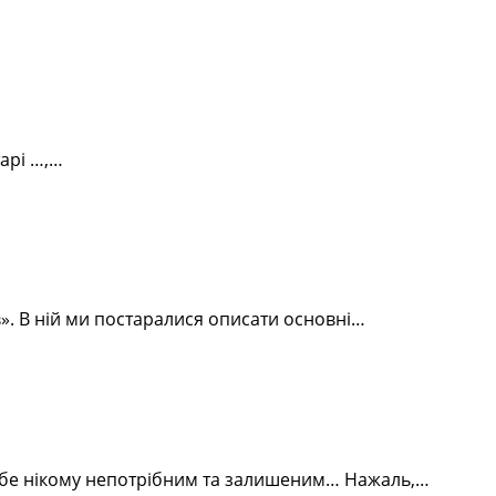
арі …,…
в». В ній ми постаралися описати основні…
 себе нікому непотрібним та залишеним… Нажаль,…