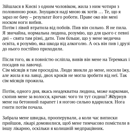
Зійшлася в Києві з одним чоловіком, жила з ним чотири з
половиною роки. Знущався наді мною як хотів … Те, що я
зараз не бачу – результат його роботи. Праве око він мені
носком ноги вибив.
Потім і лівий втратила від побоїв. Пив він сильно. Я не пила.
Я звичайна, нормальна людина, розумію, що для цього є певні
дні – свята там різні, дати. Тим більше, що у мене медична
освіта, я розумію, яка шкода від алкоголю. А ось він пив і друзі
до нього постійно приходили.
Після того, як я повністю осліпла, вивів він мене на Теремках і
посадив на лавочці.
Сім місяців я там просиділа. Люди звикли до мене, носили їжу,
але жила я на лавці, двох кроків не могла зробити від неї. Так
сім місяців прожила.
Потім, одного дня, якась неадекватна людина, може наркоман,
схопив мене за волосся, кричав: чого ти тут сидиш? Жбурнув
мене на бетонний парапет і я ногою сильно вдарилася. Нога
гнити потім почала.
Забрала мене швидка, прооперували, а коли час виписки
прийшов, лікарі домовилися, щоб мене тимчасово помістили в
іншу лікарню, оскільки я колишній медпрацівник.