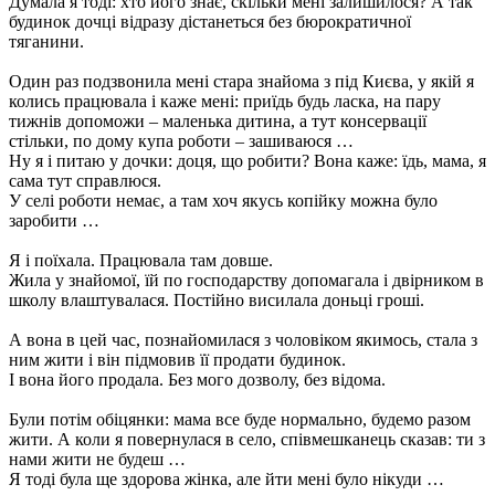
Думала я тоді: хто його знає, скільки мені залишилося? А так
будинок дочці відразу дістанеться без бюрократичної
тяганини.
Один раз подзвонила мені стара знайома з під Києва, у якій я
колись працювала і каже мені: приїдь будь ласка, на пару
тижнів допоможи – маленька дитина, а тут консервації
стільки, по дому купа роботи – зашиваюся …
Ну я і питаю у дочки: доця, що робити? Вона каже: їдь, мама, я
сама тут справлюся.
У селі роботи немає, а там хоч якусь копійку можна було
заробити …
Я і поїхала. Працювала там довше.
Жила у знайомої, їй по господарству допомагала і двірником в
школу влаштувалася. Постійно висилала доньці гроші.
А вона в цей час, познайомилася з чоловіком якимось, стала з
ним жити і він підмовив її продати будинок.
І вона його продала. Без мого дозволу, без відома.
Були потім обіцянки: мама все буде нормально, будемо разом
жити. А коли я повернулася в село, співмешканець сказав: ти з
нами жити не будеш …
Я тоді була ще здорова жінка, але йти мені було нікуди …