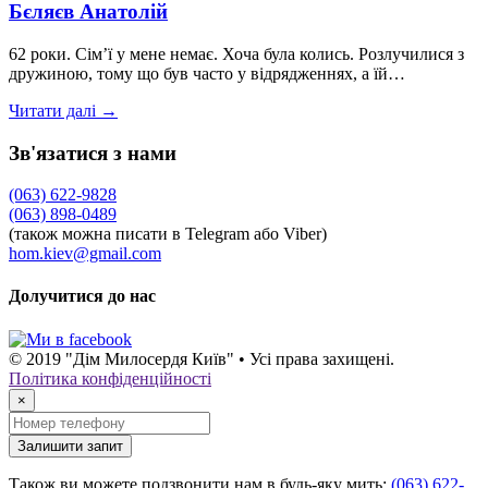
Бєляєв Анатолій
62 роки. Сім’ї у мене немає. Хоча була колись. Розлучилися з
дружиною, тому що був часто у відрядженнях, а їй…
Читати далі →
Зв'язатися з нами
(063) 622-9828
(063) 898-0489
(також можна писати в Telegram або Viber)
hom.kiev@gmail.com
Долучитися до нас
© 2019 "Дім Милосердя Київ" • Усі права захищені.
Політика конфіденційності
×
Залишити запит
Також ви можете подзвонити нам в будь-яку мить:
(063) 622-