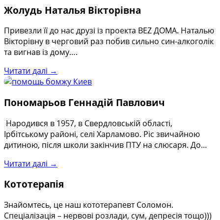
Жолудь Наталья Вікторівна
Привезли її до нас друзі із проекта BEZ ДОМА. Наталью
Вікторівну в черговий раз побив сильно син-алкоголік
та вигнав із дому….
Читати далі →
Пономарьов Геннадій Павлович
Народився в 1957, в Свердловській області,
Ірбітському районі, селі Харламово. Ріс звичайною
дитиною, після школи закінчив ПТУ на слюсаря. До…
Читати далі →
Кототерапія
Знайомтесь, це наш кототерапевт Соломон.
Спеціалізація – нервові розлади, сум, депресія тощо)))