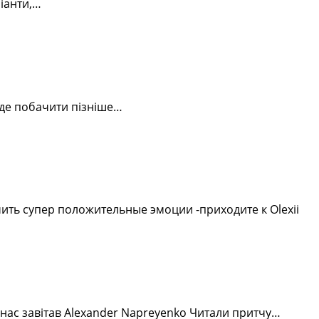
ріанти,…
уде побачити пізніше…
ить супер положительные эмоции -приходите к Olexii
 нас завітав Alexander Napreyenko Читали притчу…