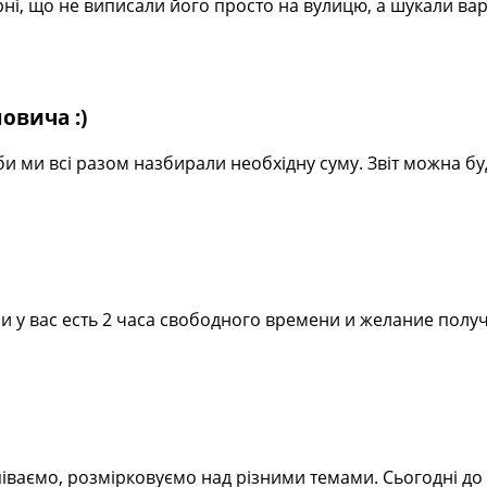
арні, що не виписали його просто на вулицю, а шукали ва
овича :)
би ми всі разом назбирали необхідну суму. Звіт можна б
 у вас есть 2 часа свободного времени и желание получ
піваємо, розмірковуємо над різними темами. Сьогодні до