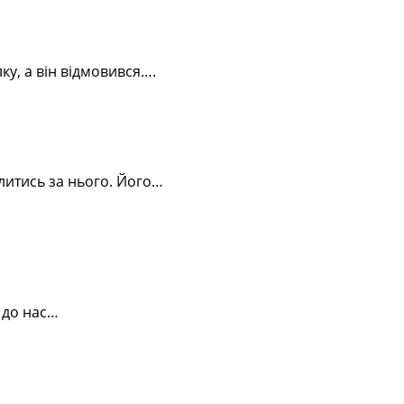
ку, а він відмовився….
литись за нього. Його…
 до нас…