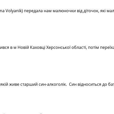
rina Volyanik) передала нам малюночки від діточок, які м
вся в м Новій Каховці Херсонської області, потім переїх
в якій живе старший син-алкоголік. Син відноситься до ба