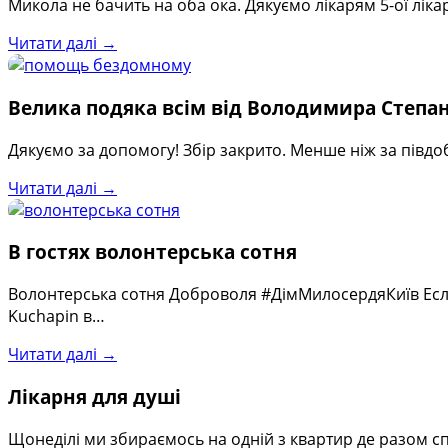
Микола не бачить на оба ока. Дякуємо лікарям 5-ої лік
Читати далі →
Велика подяка всім від Володимира Степан
Дякуємо за допомогу! Збір закрито. Менше ніж за півдо
Читати далі →
В гостях волонтерська сотня
Волонтерська сотня Доброволя #ДімМилосердяКиїв Если
Kuchapin в…
Читати далі →
Лікарня для душі
Щонеділі ми збираємось на одній з квартир де разом с