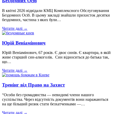
Бездомних Осіб
В квітні 2026 відвідали КМЦ Комплексного Обслуговування
Бездомних Осіб. В цьому закладі знайшли прихисток десятки
бездомних, частина з яких були…
Читати далі →
Юрій Веніамінович
Юрій Веніамінович, 67 років. Є двоє синів. Є квартира, в якій
живе старший син-алкоголік. Син відноситься до батька так,
що…
Читати далі →
Тренінг від Право на Захист
“Особи без громадянства — невидимі члени нашого
суспільства. Через відсутність документів вони наражаються
на ще більший ризик стати безхатченками —…
Читати далі →