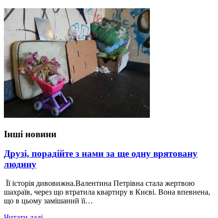
Інші новини
Друзі, порадійте з нами за ще одну врятовану
людину
Її історія дивовижна.Валентина Петрівна стала жертвою
шахраїв, через що втратила квартиру в Києві. Вона впевнена,
що в цьому замішаний її…
Читати далі →