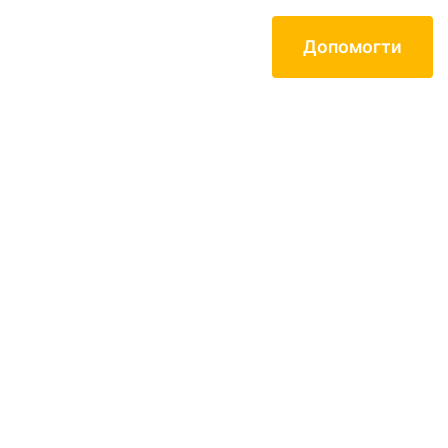
Допомогти
on of donations
our friends
donors