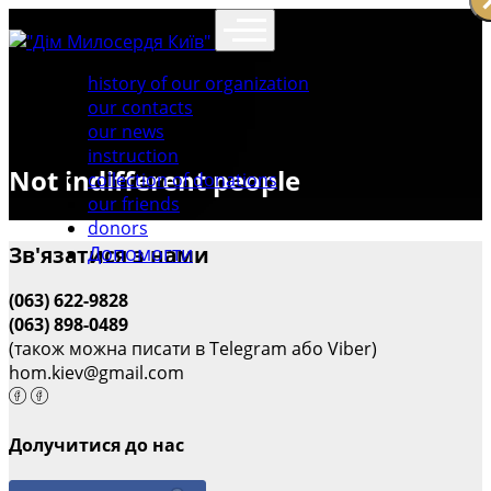
history of our organization
our contacts
our news
instruction
Not indifferent people
collection of donations
our friends
donors
Допомогти
Зв'язатися з нами
(063) 622-9828
(063) 898-0489
(також можна писати в Telegram або Viber)
hom.kiev@gmail.com
Долучитися до нас