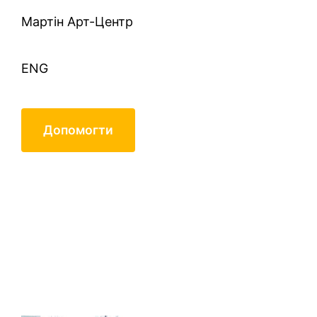
Mартін Арт-Центр
ENG
Допомогти
81204454_851065848677216_61070
(1)