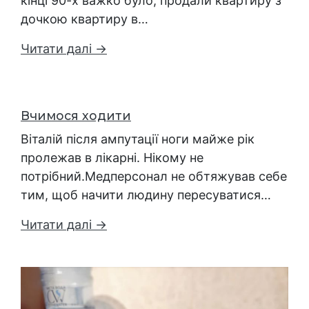
кінці 90-х важко було, продали квартиру з
дочкою квартиру в…
Читати далі →
Вчимося ходити
Віталій після ампутації ноги майже рік
пролежав в лікарні. Нікому не
потрібний.Медперсонал не обтяжував себе
тим, щоб начити людину пересуватися…
Читати далі →