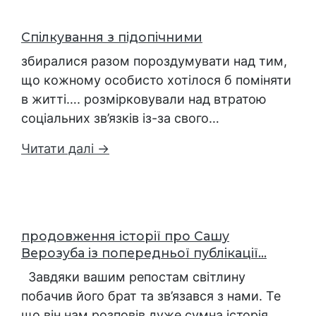
Спілкування з підопічними
збиралися разом пороздумувати над тим,
що кожному особисто хотілося б поміняти
в житті…. розмірковували над втратою
соціальних зв’язків із-за свого…
Читати далі →
продовження історії про Сашу
Верозуба із попередньої публікації...
Завдяки вашим репостам світлину
побачив його брат та зв’язався з нами. Те
що він нам розповів дуже сумна історія……