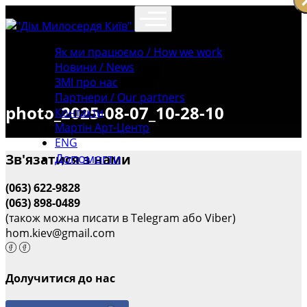
Як ми працюємо / How we work
Новини / News
ЗМІ про нас
Партнери / Our partners
photo_2025-08-07_10-28-10
Контакти
Mартін Арт-Центр
ENG
Допомогти
Зв'язатися з нами
(063) 622-9828
(063) 898-0489
(також можна писати в Telegram або Viber)
hom.kiev@gmail.com
Долучитися до нас