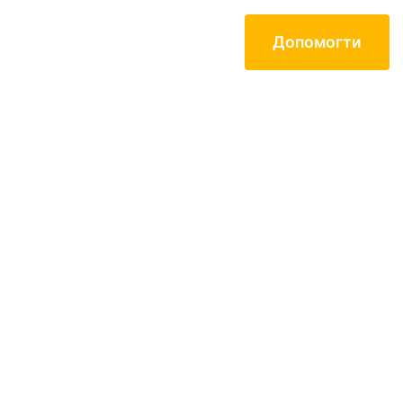
Допомогти
Контакти
Mартін Арт-
ENG
Центр