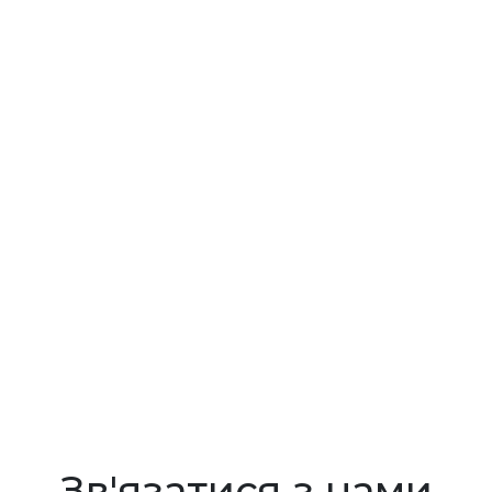
1 головне зображення
Зв'язатися з нами