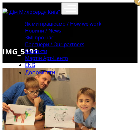
Як ми працюємо / How we work
Новини / News
ЗМІ про нас
Партнери / Our partners
IMG_5191
Контакти
Mартін Арт-Центр
ENG
Допомогти