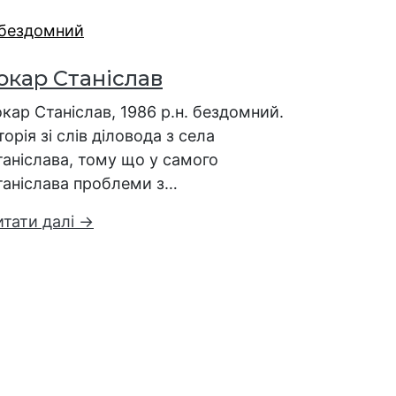
окар Станіслав
кар Станіслав, 1986 р.н. бездомний.
торія зі слів діловода з села
аніслава, тому що у самого
таніслава проблеми з…
итати далі →