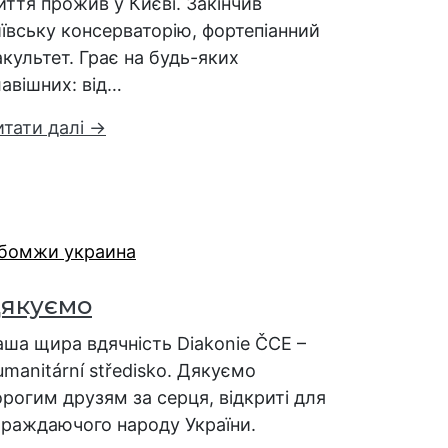
ття прожив у Києві. Закінчив
ївську консерваторію, фортепіанний
культет. Грає на будь-яких
авішних: від…
итати далі →
якуємо
аша щира вдячність Diakonie ČCE –
manitární středisko. Дякуємо
рогим друзям за серця, відкриті для
траждаючого народу України.