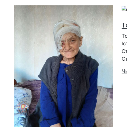
Т
То
Іс
Ст
С
Ч