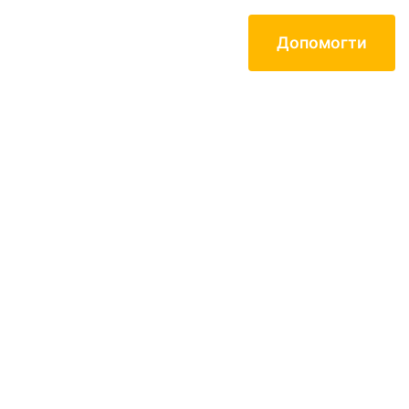
Допомогти
Контакти
Mартін Арт-
ENG
Центр