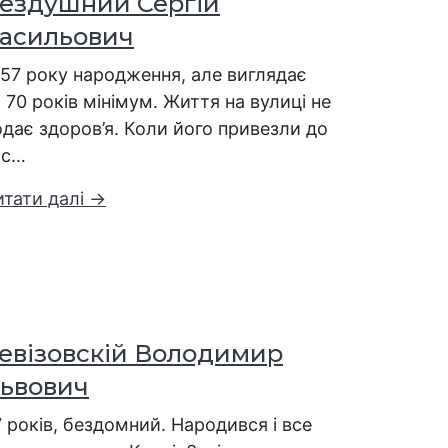
ездушний Сергій
асильович
957 року народження, але виглядає
 70 років мінімум. Життя на вулиці не
дає здоров’я. Коли його привезли до
ас…
итати далі →
евізовскій Володимир
ьвович
 років, бездомний. Народився і все