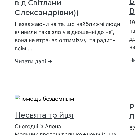
Б
від Світлани
В
Олександрівни))
1
Незважаючи на те, що найближчі люди
на
вчинили таке зло у відношенні до неї,
до
вона не втрачає оптимізму, та радить
н
всім:…
Ч
Читати далі →
Р
Несвята трійця
Л
Сьогодні із Алена
67
Мельник пропонували кожному із них