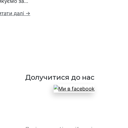
якуємо за…
итати далі →
Долучитися до нас