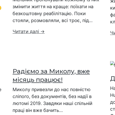
жи
змінити життя на краще: поїхати на

ки
безкоштовну реабілітацію. Поки
фа
стояли, розмовляли, всі троє, під…
кл
Читати далі →
Ч
Радіємо за Миколу, вже
Д
місяць працює!
Н
е
Миколу привезли до нас повністю
Hu
сліпого, без документів, без надії в
до
лютомі 2019. Завдяки наші спільній
с
праці він вже бачить…