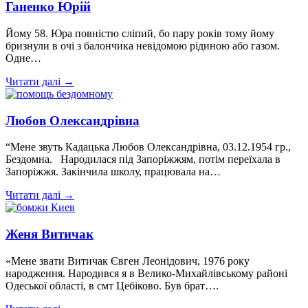
Ганенко Юрій
Йому 58. Юра повністю сліпий, бо пару років тому йому
бризнули в очі з балончика невідомою рідиною або газом.
Одне…
Читати далі →
Любов Олександрівна
“Мене звуть Кадацька Любов Олександрівна, 03.12.1954 гр.,
Бездомна. Народилася під Запоріжжям, потім переїхала в
Запоріжжя. Закінчила школу, працювала на…
Читати далі →
Женя Витичак
«Мене звати Витичак Євген Леонідович, 1976 року
народження. Народився я в Велико-Михайлівському районі
Одеської області, в смт Цебіково. Був брат….