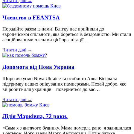
Читати далі →
Членство в FEANTSA
Порадійте разом із нами! Влітку нас прийняли до
європейської спільноти, яка бореться із бездомністю. Ми стали
асоційованими членами цієї організації…
Читати далі →
Допомога від Нова Україна
Щиро дякуємо Nova Ukraine та особисто Anna Bietina за
підтримку наших опікуваних памперсами. Нехай добро, яке
ви робите для українців – повернеться до вас…
Читати далі →
Лідія Марківна, 72 роки.
«Сама я з дитячого будинку. Мама померла рано, я залишилася
з батьком, Його звали Марко Антонович. Потім батька