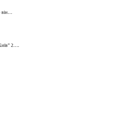
о він…
 Київ” 2….