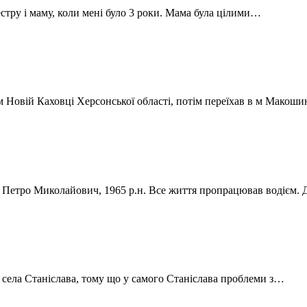
естру і маму, коли мені було 3 роки. Мама була цілими…
 Новій Каховці Херсонської області, потім переїхав в м Макошин
р Петро Миколайович, 1965 р.н. Все життя пропрацював водієм. 
 з села Станіслава, тому що у самого Станіслава проблеми з…