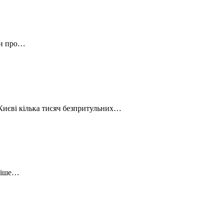
ли про…
 Києві кілька тисяч безпритульних…
зніше…