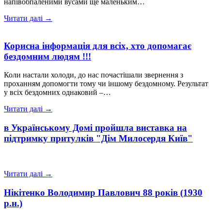
напівобпаленими вусами ще маленьким…
Читати далі →
Корисна інформація для всіх, хто допомагає
бездомним людям !!!
Коли настали холоди, до нас почастішали звернення з
проханням допомогти тому чи іншому бездомному. Результат
у всіх бездомних однаковий –…
Читати далі →
в Українському Домі пройшла виставка на
підтримку притулків "Дім Милосердя Київ"
Читати далі →
Нікітенко Володимир Павлович 88 років (1930
р.н.)