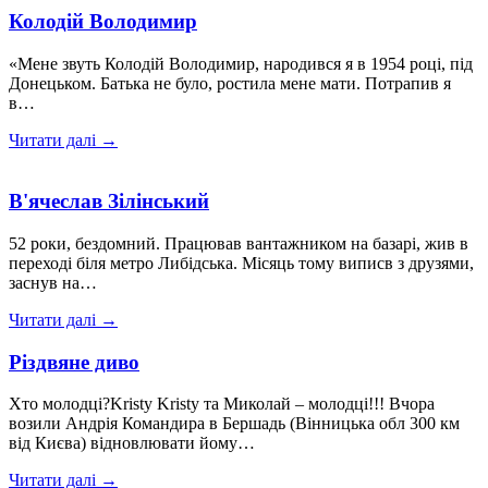
Колодій Володимир
«Мене звуть Колодій Володимир, народився я в 1954 році, під
Донецьком. Батька не було, ростила мене мати. Потрапив я
в…
Читати далі →
В'ячеслав Зілінський
52 роки, бездомний. Працював вантажником на базарі, жив в
переході біля метро Либідська. Місяць тому виписв з друзями,
заснув на…
Читати далі →
Різдвяне диво
Хто молодці?Kristy Kristy та Миколай – молодці!!! Вчора
возили Андрія Командира в Бершадь (Вінницька обл 300 км
від Києва) відновлювати йому…
Читати далі →