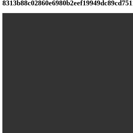
8313b88c02860e6980b2eef19949dc89cd75