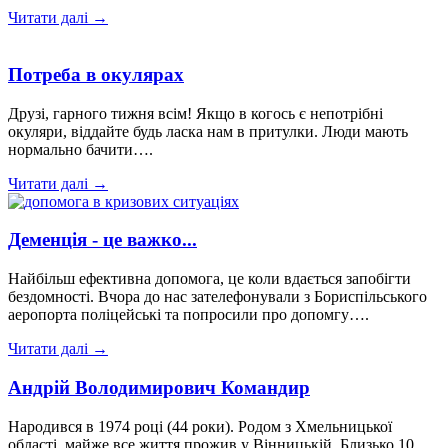
Читати далі →
Потреба в окулярах
Друзі, гарного тижня всім! Якщо в когось є непотрібні
окуляри, віддайте будь ласка нам в притулки. Люди мають
нормально бачити….
Читати далі →
Деменція - це важко...
Найбільш ефективна допомога, це коли вдається запобігти
бездомності. Вчора до нас зателефонували з Бориспільського
аеропорта поліцейські та попросили про допомгу….
Читати далі →
Андрій Володимирович Командир
Народився в 1974 році (44 роки). Родом з Хмельницької
області, майже все життя прожив у Вінницькій. Близько 10