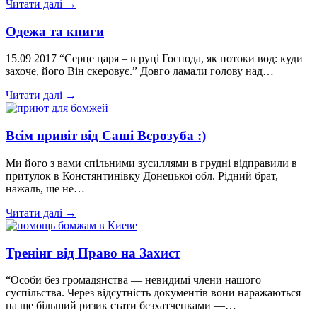
Читати далі →
Одежа та книги
15.09 2017 “Серце царя – в руці Господа, як потоки вод: куди
захоче, його Він скеровує.” Довго ламали голову над…
Читати далі →
Всім привіт від Саші Вєрозуба :)
Ми його з вами спільними зусиллями в грудні відправили в
притулок в Констянтинівку Донецької обл. Рідний брат,
нажаль, ще не…
Читати далі →
Тренінг від Право на Захист
“Особи без громадянства — невидимі члени нашого
суспільства. Через відсутність документів вони наражаються
на ще більший ризик стати безхатченками —…