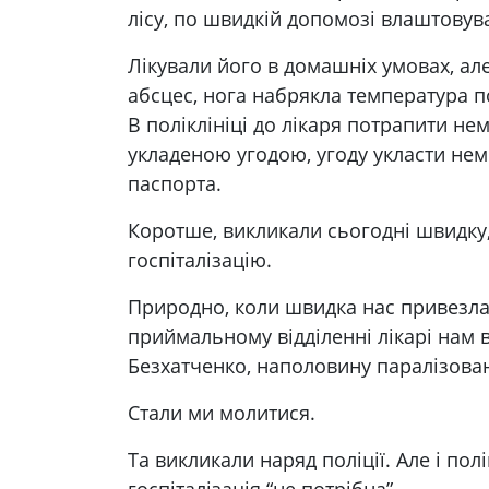
лісу, по швидкій допомозі влаштовув
Лікували його в домашніх умовах, але
абсцес, нога набрякла температура п
В поліклініці до лікаря потрапити не
укладеною угодою, угоду укласти нем
паспорта.
Коротше, викликали сьогодні швидку,
госпіталізацію.
Природно, коли швидка нас привезла
приймальному відділенні лікарі нам в
Безхатченко, наполовину паралізова
Стали ми молитися.
Та викликали наряд поліції. Але і пол