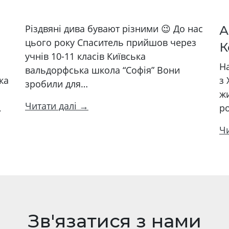
Різдвяні дива бувают різними 😉 До нас
А
цього року Спаситель прийшов через
К
учнів 10-11 класів Київська
На
вальдорфська школа “Софія” Вони
ка
з 
зробили для…
жи
Читати далі →
,
р
Ч
Зв'язатися з нами