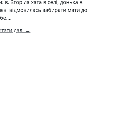
ків. Згоріла хата в селі, донька в
єві відмовилась забирати мати до
ебе….
итати далі →