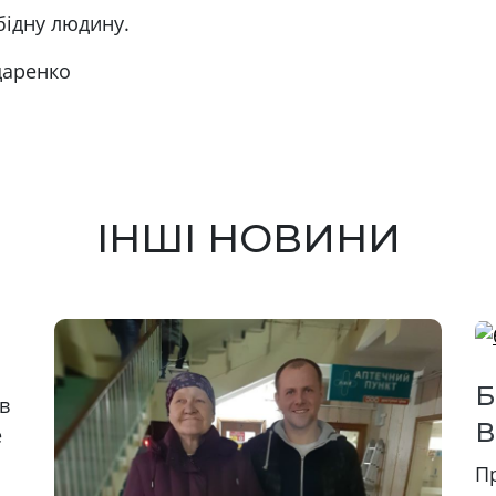
бідну людину.
даренко
ІНШІ НОВИНИ
Б
в
В
е
Пр