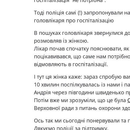
госпіталізація “не потрібна”.
Тоді поліція самі (!) запропонували 
головлікаря про госпіталізацію
В пошуках головлікаря звернулися до
розмовляв із жінкою.
Лікар почав спочатку пояснювати, як
поцікавивався, що саме нам потрібн
відмовляють в госпіталізації.
І тут ця жінка каже: зараз спробую в
10 хвилин поспілкувалась із нами і п
Андрія через півгодини швиденько п
Потім вже ми зрозуміли, що це була
Верховної ради з питань охорони здо
Ось так ми сьогодні понервували та
Дякуємо поліції за підтримку.