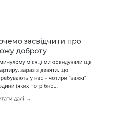
очемо засвідчити про
ожу доброту
 минулому місяці ми орендували ще
артиру, зараз з девяти, що
ребувають у нас – чотири “важкі”
юдини (яких потрібно…
итати далі →