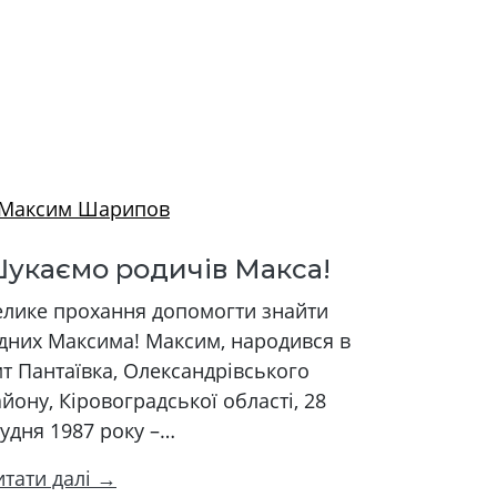
укаємо родичів Макса!
елике прохання допомогти знайти
ідних Максима! Максим, народився в
т Пантаївка, Олександрівського
йону, Кіровоградської області, 28
удня 1987 року –…
итати далі →