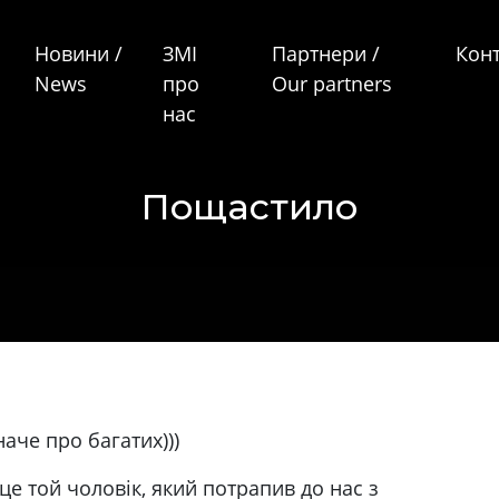
Новини /
ЗМІ
Партнери /
Кон
News
про
Our partners
нас
Пощастило
аче про багатих)))
е той чоловік, який потрапив до нас з