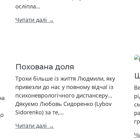
осліпла…
Читати далі →
Похована доля
Ш
Трохи більше із життя Людмили, яку
привезли до нас у повному відчаї із
В
психоневрологічного диспансеру…
р
на
Дякуємо Любовь Сидоренко (Lybov
см
Sidorenko) за те,…
ра
до
гр
Читати далі →
Ч