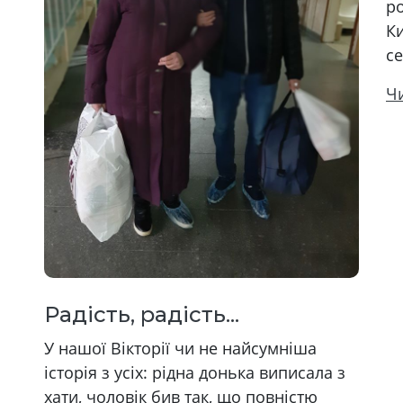
ро
Ки
с
Ч
Радість, радість...
У нашої Вікторії чи не найсумніша
історія з усіх: рідна донька виписала з
хати, чоловік бив так, що повністю