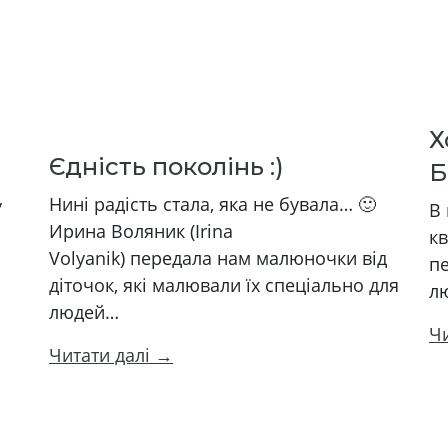
Х
Єдність поколінь :)
Б
Нині радість стала, яка не бувала… 🙂
у
В
Ирина Воляник (Irina
кв
Volyanik) передала нам малюночки від
пе
діточок, які малювали їх спеціально для
л
людей…
Ч
Читати далі →