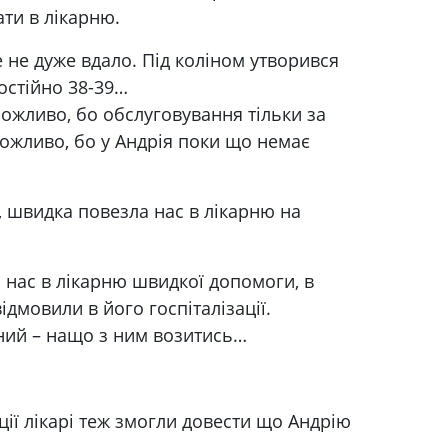
ати в лікарню.
 не дуже вдало. Під коліном утворився
остійно 38-39…
можливо, бо обслуговування тільки за
ожливо, бо у Андрія поки що немає
 швидка повезла нас в лікарню на
 нас в лікарню швидкої допомоги, в
ідмовили в його госпіталізації.
ний – нащо з ним возитись…
іції лікарі теж змогли довести що Андрію