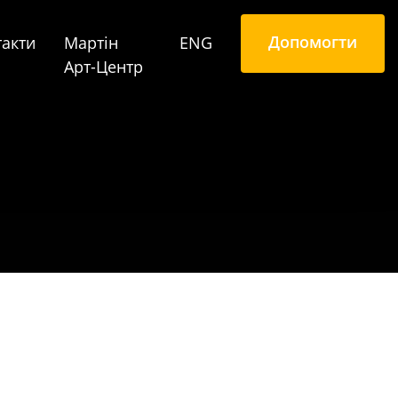
Допомогти
такти
Mартін
ENG
Арт-Центр