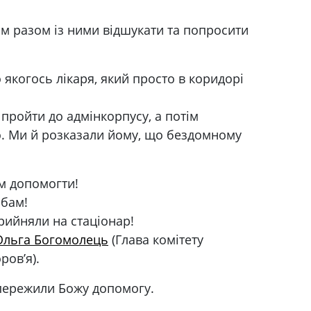
нам разом із ними відшукати та попросити
 якогось лікаря, який просто в коридорі
 пройти до адмінкорпусу, а потім
о. Ми й розказали йому, що бездомному
ам допомогти!
абам!
рийняли на стаціонар!
Ольга Богомолець
(Глава комітету
ров’я).
 пережили Божу допомогу.