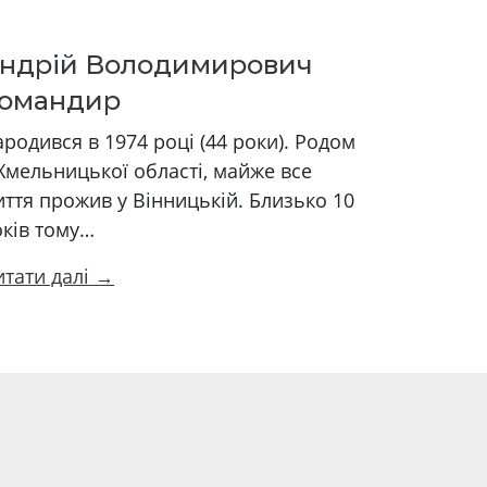
ндрій Володимирович
омандир
родився в 1974 році (44 роки). Родом
Хмельницької області, майже все
ття прожив у Вінницькій. Близько 10
оків тому…
итати далі →