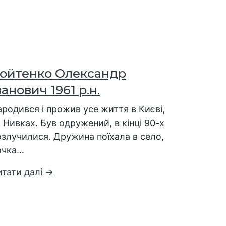
ойтенко Олександр
ванович 1961 р.н.
родився і прожив усе життя в Києві,
 Нивках. Був одружений, в кінці 90-х
озлучилися. Дружина поїхала в село,
очка…
итати далі →