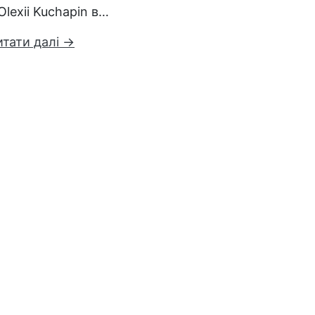
Olexii Kuchapin в…
итати далі →