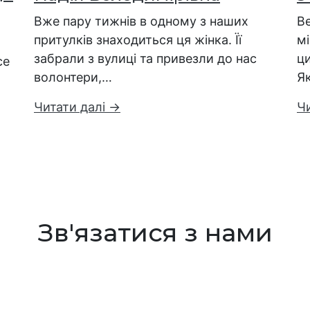
Вже пару тижнів в одному з наших
Ве
притулків знаходиться ця жінка. Її
мі
забрали з вулиці та привезли до нас
ци
се
волонтери,…
Я
Читати далі →
Ч
Зв'язатися з нами