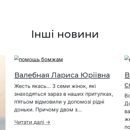
Інші новини
Валебная Лариса Юріївна
В
с
Жесть якась… З семи жінок, які
знаходяться зараз в наших притулках,
В
п’ятьом відмовили у допомозі рідні
Д
доньки. Причому двом з…
ва
ж
Читати далі →
п