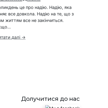
ликдень це про надію. Надію, яка
няє все довкола. Надію на те, що з
м життям все не закінчиться.
кщо…
итати далі →
Долучитися до нас