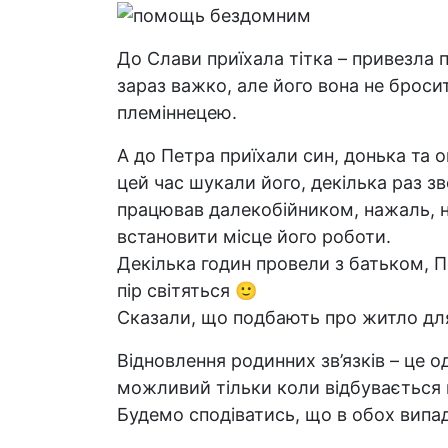
До Слави приїхала тітка – привезла 
зараз важко, але його вона не бросит
племіннецею.
А до Петра приїхали син, донька та о
цей час шукали його, декілька раз зв
працював далекобійником, нажаль, н
встановити місце його роботи.
Декілька годин провели з батьком, П
пір світяться
🙂
Сказали, що подбають про житло дл
Відновлення родинних зв’язків – це о
можливий тільки коли відбувається
Будемо сподіватись, що в обох випа