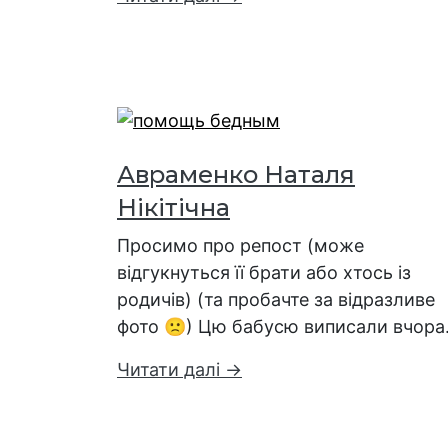
Авраменко Наталя
Нікітічна
Просимо про репост (може
відгукнуться її брати або хтось із
родичів) (та пробачте за відразливе
фото 🙁) Цю бабусю виписали вчор
Читати далі →