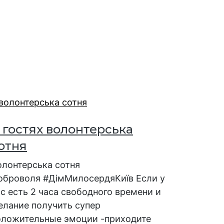
 гостях волонтерська
отня
олонтерська сотня
оброволя #ДімМилосердяКиїв Если у
с есть 2 часа свободного времени и
елание получить супер
оложительные эмоции -приходите