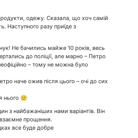
продукти, одежу. Сказала, що хоч самій
ь. Наступного разу приїде з
нук! Не бачились майже 10 років, весь
ертались до поліції, але марно – Петро
еофіційно – тому не можна було
етро наче ожив після цього – очі до сих
я нього
🙂
дин з найбажаніших нами варіантів. Він
 взаємне прощення.
дках все буде добре