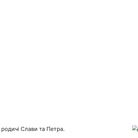
Відразу дві добрі новини :
родичі Слави та Петра.