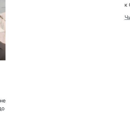
к 
Ч
 не
до