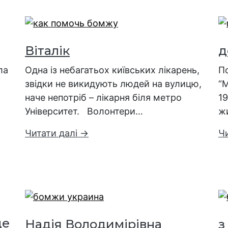
Віталік
д
ла
Одна із небагатьох київських лікарень,
П
звідки не викидують людей на вулицю,
“М
наче непотріб – лікарня біля метро
19
Університет. Волонтери…
ж
Читати далі →
Ч
де
Надія Володимірівна
з