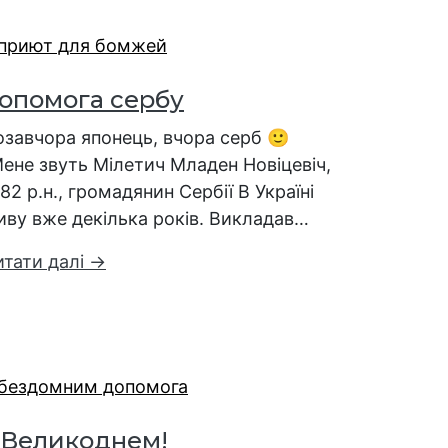
опомога сербу
озавчора японець, вчора серб 🙂
ене звуть Мілетич Младен Новіцевіч,
82 р.н., громадянин Сербії В Україні
иву вже декілька років. Викладав…
итати далі →
 Великоднем!