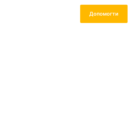
Допомогти
Контакти
Mартін Арт-
ENG
Центр