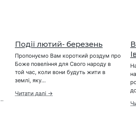
Події лютий- березень
В
І
Пропонуємо Вам короткий роздум про
Боже повеління для Свого народу в
На
той час, коли вони будуть жити в
на
землі, яку…
р
д
Читати далі →
а…
Ч