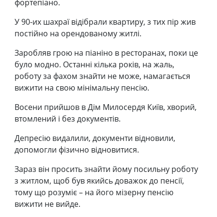
фортепіано.
У 90-их шахраї відібрали квартиру, з тих пір жив
постійно на орендованому житлі.
Заробляв грою на піаніно в ресторанах, поки це
було модно. Останні кілька років, на жаль,
роботу за фахом знайти не може, намагається
вижити на свою мінімальну пенсію.
Восени прийшов в Дім Милосердя Київ, хворий,
втомлений і без документів.
Депресію видалили, документи відновили,
допомогли фізично відновитися.
Зараз він просить знайти йому посильну роботу
з житлом, щоб був якийсь доважок до пенсії,
тому що розуміє – на його мізерну пенсію
вижити не вийде.