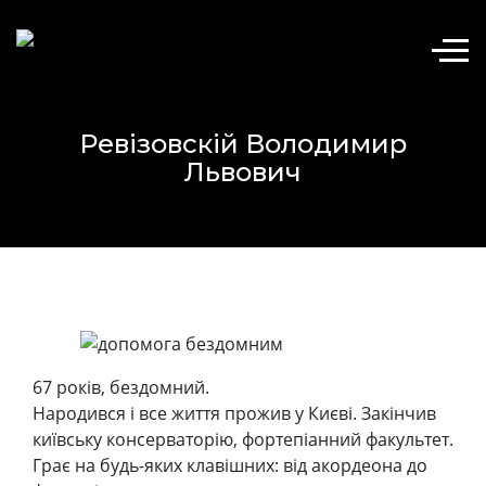
Ревізовскій Володимир
Львович
67 років, бездомний.
Народився і все життя прожив у Києві. Закінчив
київську консерваторію, фортепіанний факультет.
Грає на будь-яких клавішних: від акордеона до