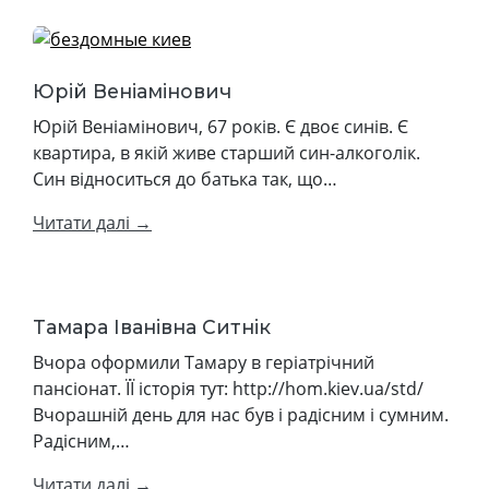
Юрій Веніамінович
Юрій Веніамінович, 67 років. Є двоє синів. Є
квартира, в якій живе старший син-алкоголік.
Син відноситься до батька так, що…
Читати далі →
Тамара Іванівна Ситнік
Вчора оформили Тамару в геріатрічний
пансіонат. ЇЇ історія тут: http://hom.kiev.ua/std/
Вчорашній день для нас був і радісним і сумним.
Радісним,…
Читати далі →