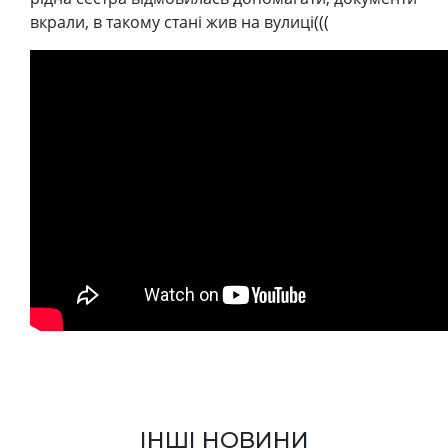
вкрали, в такому стані жив на вулиці(((
ІНШІ НОВИНИ