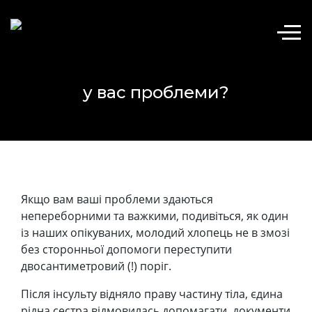
у вас проблеми?
Якщо вам ваші проблеми здаються
непереборними та важкими, подивіться, як один
із наших опікуваних, молодий хлопець не в змозі
без сторонньої допомоги переступити
двосантиметровий (!) поріг.
Після інсульту відняло праву частину тіла, єдина
рідна сестра відмовилась допомагати, документи