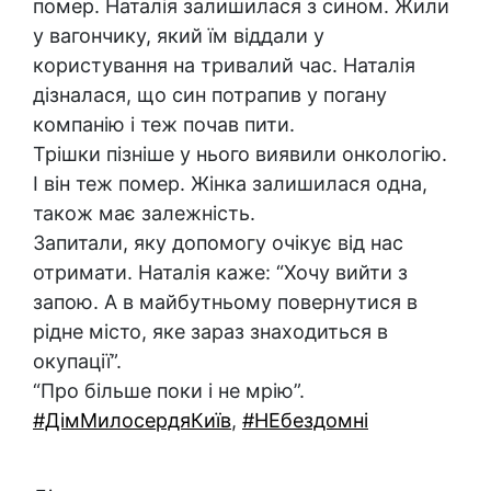
помер. Наталія залишилася з сином. Жили
у вагончику, який їм віддали у
користування на тривалий час. Наталія
дізналася, що син потрапив у погану
компанію і теж почав пити.
Трішки пізніше у нього виявили онкологію.
І він теж помер. Жінка залишилася одна,
також має залежність.
Запитали, яку допомогу очікує від нас
отримати. Наталія каже: “Хочу вийти з
запою. А в майбутньому повернутися в
рідне місто, яке зараз знаходиться в
окупації”.
“Про більше поки і не мрію”.
#ДімМилосердяКиїв
,
#НЕбездомні