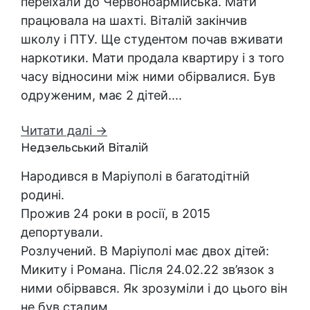
переїхали до Червоноармійська. Мати
працювала на шахті. Віталій закінчив
школу і ПТУ. Ще студентом почав вживати
наркотики. Мати продала квартиру і з того
часу відносини між ними обірвалися. Був
одруженим, має 2 дітей....
Читати далі →
Недзельський Віталій
Народився в Маріуполі в багатодітній
родині.
Прожив 24 роки в росії, в 2015
депортували.
Розлучений. В Маріуполі має двох дітей:
Микиту і Романа. Після 24.02.22 зв’язок з
ними обірвався. Як зрозуміли і до цього він
не був сталим.