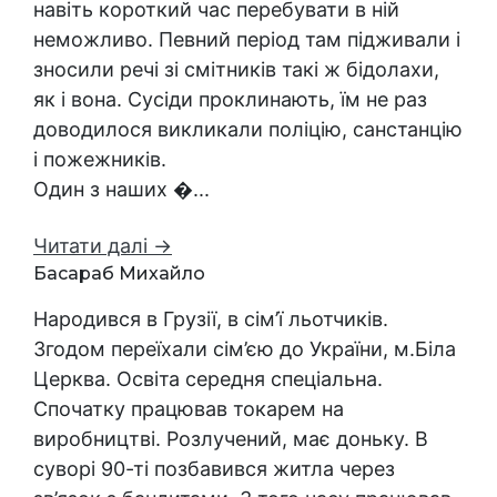
навіть короткий час перебувати в ній
неможливо. Певний період там підживали і
зносили речі зі смітників такі ж бідолахи,
як і вона. Сусіди проклинають, їм не раз
доводилося викликали поліцію, санстанцію
і пожежників.
Один з наших �...
Читати далі →
Басараб Михайло
Народився в Грузії, в сім’ї льотчиків.
Згодом переїхали сім’єю до України, м.Біла
Церква. Освіта середня спеціальна.
Спочатку працював токарем на
виробництві. Розлучений, має доньку. В
суворі 90-ті позбавився житла через