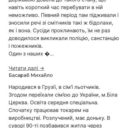
навіть короткий час перебувати в ній
неможливо. Певний період там підживали і
зносили речі зі смітників такі ж бідолахи,
як і вона. Сусіди проклинають, їм не раз
доводилося викликали поліцію, санстанцію
і пожежників.
Один з наших �...
Читати далі →
Басараб Михайло
Народився в Грузії, в сім’ї льотчиків.
Згодом переїхали сім’єю до України, м.Біла
Церква. Освіта середня спеціальна.
Спочатку працював токарем на
виробництві. Розлучений, має доньку. В
суворі 90-ті позбавився житла через