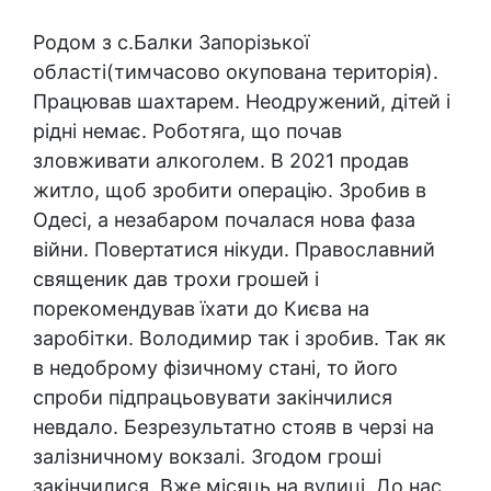
Родом з с.Балки Запорізької
області(тимчасово окупована територія).
Працював шахтарем. Неодружений, дітей і
рідні немає. Роботяга, що почав
зловживати алкоголем. В 2021 продав
житло, щоб зробити операцію. Зробив в
Одесі, а незабаром почалася нова фаза
війни. Повертатися нікуди. Православний
священик дав трохи грошей і
порекомендував їхати до Києва на
заробітки. Володимир так і зробив. Так як
в недоброму фізичному стані, то його
спроби підпрацьовувати закінчилися
невдало. Безрезультатно стояв в черзі на
залізничному вокзалі. Згодом гроші
закінчилися. Вже місяць на вулиці. До нас