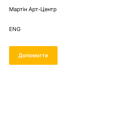
Mартін Арт-Центр
ENG
Допомогти
Попков Володимир
Федорович