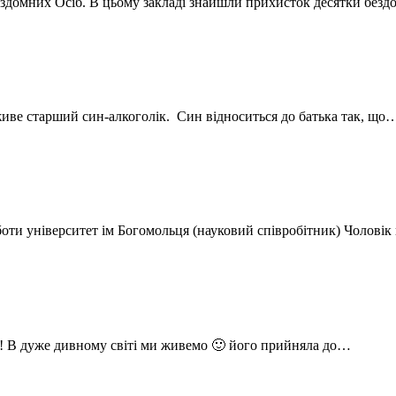
здомних Осіб. В цьому закладі знайшли прихисток десятки безд
 живе старший син-алкоголік. Син відноситься до батька так, що
 роботи університет ім Богомольця (науковий співробітник) Чолов
)! В дуже дивному світі ми живемо 🙂 його прийняла до…