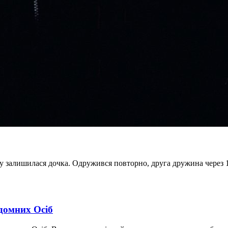
у залишилася дочка. Одружився повторно, друга дружина через 
домних Осіб