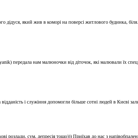
го дідуся, який жив в коморі на поверсі житлового будинка, біл
lyanik) передала нам малюночки від діточок, які малювали їх сп
 відданість і служіння допомогли більше сотні людей в Києві з
вові розлади, сум, депресія тощо))) Приїхав до нас з напівобп