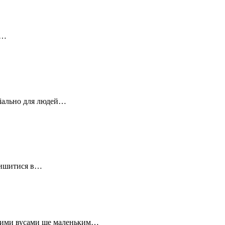
я…
еціально для людей…
алишитися в…
аленими вусами ще маленьким…