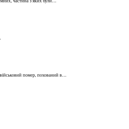
омних, частина з яких були…
…
ік військовий помер, похований в…