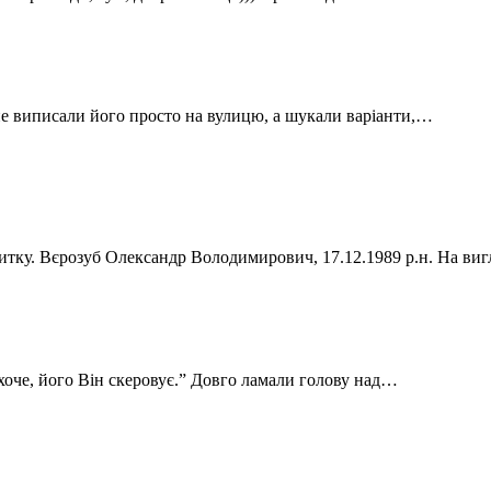
 не виписали його просто на вулицю, а шукали варіанти,…
витку. Вєрозуб Олександр Володимирович, 17.12.1989 р.н. На в
захоче, його Він скеровує.” Довго ламали голову над…