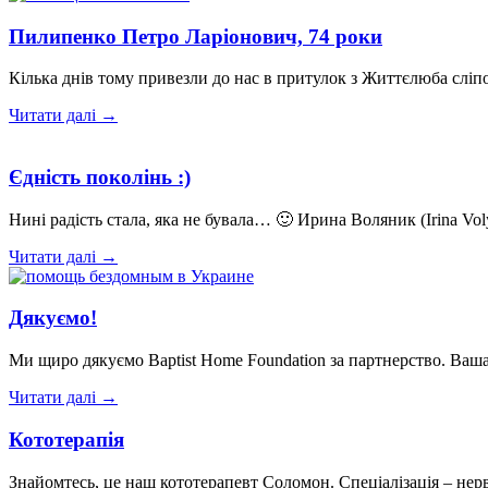
Пилипенко Петро Ларіонович, 74 роки
Кілька днів тому привезли до нас в притулок з Життєлюба сліпо
Читати далі →
Єдність поколінь :)
Нині радість стала, яка не бувала… 🙂 Ирина Воляник (Irina Vo
Читати далі →
Дякуємо!
Ми щиро дякуємо Baptist Home Foundation за партнерство. Ваша
Читати далі →
Кототерапія
Знайомтесь, це наш кототерапевт Соломон. Спеціалізація – нер